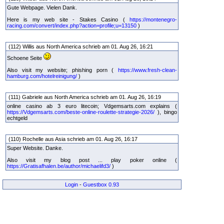
Gute Webpage. Vielen Dank.
Here is my web site - Stakes Casino (
https://montenegro-
racing.com/convert/index.php?action=profile;u=13150
)
(112) Willis aus North America schrieb am 01. Aug 26, 16:21
Schoene Seite
Also visit my website; phishing porn (
https://www.fresh-clean-
hamburg.com/hotelreinigung/
)
(111) Gabriele aus North America schrieb am 01. Aug 26, 16:19
online casino ab 3 euro litecoin; Vdgemsarts.com explains (
https://Vdgemsarts.com/beste-online-roulette-strategie-2026/
), bingo
echtgeld
(110) Rochelle aus Asia schrieb am 01. Aug 26, 16:17
Super Website. Danke.
Also visit my blog post ... play poker online (
https://Gratisafhalen.be/author/michaelifd3/
)
Login
-
Guestbox 0.93