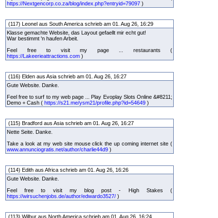
https://Nextgencorp.co.za/blog/index.php?entryid=79097
)
(117) Leonel aus South America schrieb am 01. Aug 26, 16:29
Klasse gemachte Website, das Layout gefaellt mir echt gut!
War bestimmt 'n haufen Arbeit.
Feel free to visit my page ... restaurants (
https://Lakeerieattractions.com
)
(116) Elden aus Asia schrieb am 01. Aug 26, 16:27
Gute Website. Danke.
Feel free to surf to my web page ... Play Evoplay Slots Online &#8211;
Demo + Cash (
https://s21.me/ysm21/profile.php?id=54649
)
(115) Bradford aus Asia schrieb am 01. Aug 26, 16:27
Nette Seite. Danke.
Take a look at my web site mouse click the up coming internet site (
www.annunciogratis.net/author/charlie44d9
)
(114) Edith aus Africa schrieb am 01. Aug 26, 16:26
Gute Website. Danke.
Feel free to visit my blog post - High Stakes (
https://wirsuchenjobs.de/author/edwardo3527/
)
(113) Wilbur aus North America schrieb am 01. Aug 26, 16:24