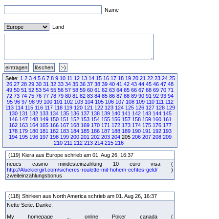
Name
Land
Seite:
1
2
3
4
5
6
7
8
9
10
11
12
13
14
15
16
17
18
19
20
21
22
23
24
25
26
27
28
29
30
31
32
33
34
35
36
37
38
39
40
41
42
43
44
45
46
47
48
49
50
51
52
53
54
55
56
57
58
59
60
61
62
63
64
65
66
67
68
69
70
71
72
73
74
75
76
77
78
79
80
81
82
83
84
85
86
87
88
89
90
91
92
93
94
95
96
97
98
99
100
101
102
103
104
105
106
107
108
109
110
111
112
113
114
115
116
117
118
119
120
121
122
123
124
125
126
127
128
129
130
131
132
133
134
135
136
137
138
139
140
141
142
143
144
145
146
147
148
149
150
151
152
153
154
155
156
157
158
159
160
161
162
163
164
165
166
167
168
169
170
171
172
173
174
175
176
177
178
179
180
181
182
183
184
185
186
187
188
189
190
191
192
193
194
195
196
197
198
199
200
201
202
203
204
205
206
207
208
209
210
211
212
213
214
215
216
(119) Kiera aus Europe schrieb am 01. Aug 26, 16:37
neues casino mindesteinzahlung 10 euro visa (
http://Aluckiergirl.com/sicheres-roulette-mit-hohem-echtes-geld/
)
zweiteinzahlungsbonus
(118) Shirleen aus North America schrieb am 01. Aug 26, 16:37
Nette Seite. Danke.
My homepage ... online Poker canada (