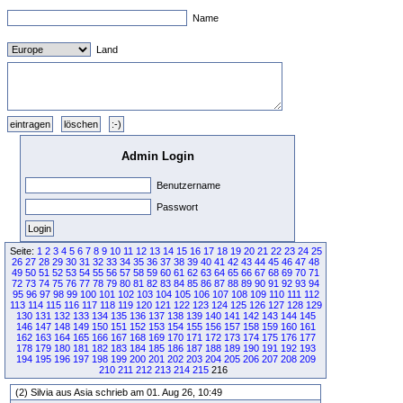
Name
Land
Admin Login
Benutzername
Passwort
Seite:
1
2
3
4
5
6
7
8
9
10
11
12
13
14
15
16
17
18
19
20
21
22
23
24
25
26
27
28
29
30
31
32
33
34
35
36
37
38
39
40
41
42
43
44
45
46
47
48
49
50
51
52
53
54
55
56
57
58
59
60
61
62
63
64
65
66
67
68
69
70
71
72
73
74
75
76
77
78
79
80
81
82
83
84
85
86
87
88
89
90
91
92
93
94
95
96
97
98
99
100
101
102
103
104
105
106
107
108
109
110
111
112
113
114
115
116
117
118
119
120
121
122
123
124
125
126
127
128
129
130
131
132
133
134
135
136
137
138
139
140
141
142
143
144
145
146
147
148
149
150
151
152
153
154
155
156
157
158
159
160
161
162
163
164
165
166
167
168
169
170
171
172
173
174
175
176
177
178
179
180
181
182
183
184
185
186
187
188
189
190
191
192
193
194
195
196
197
198
199
200
201
202
203
204
205
206
207
208
209
210
211
212
213
214
215
216
(2) Silvia aus Asia schrieb am 01. Aug 26, 10:49