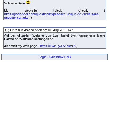
Schoene Seite
My web-site Toledo Credit. (
https://goelancer.com/question/lexperience-unique-de-credit-sans-
enquete-canada--
)
(1) Cruz aus Asia schrieb am 01. Aug 26, 10:47
Auf der offiziellen Website von 1win bietet 1win online eine breite
Palette an Wettdienstleistungen an.
Also visit my web page -
https://1win-fyd72.buzz/
(
Login
-
Guestbox 0.93