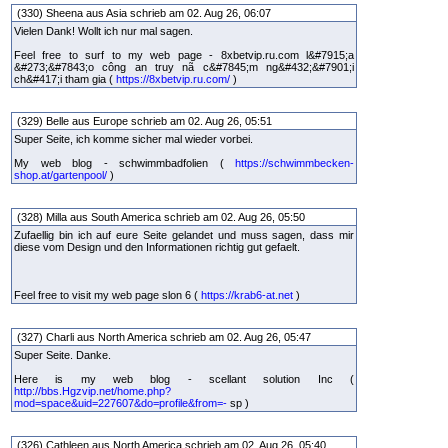
(330) Sheena aus Asia schrieb am 02. Aug 26, 06:07
Vielen Dank! Wollt ich nur mal sagen.
Feel free to surf to my web page - 8xbetvip.ru.com l&#7915;a
&#273;&#7843;o công an truy nã c&#7845;m ng&#432;&#7901;i
ch&#417;i tham gia (
https://8xbetvip.ru.com/
)
(329) Belle aus Europe schrieb am 02. Aug 26, 05:51
Super Seite, ich komme sicher mal wieder vorbei.
My web blog - schwimmbadfolien (
https://schwimmbecken-
shop.at/gartenpool/
)
(328) Milla aus South America schrieb am 02. Aug 26, 05:50
Zufaellig bin ich auf eure Seite gelandet und muss sagen, dass mir
diese vom Design und den Informationen richtig gut gefaelt.
Feel free to visit my web page slon 6 (
https://krab6-at.net
)
(327) Charli aus North America schrieb am 02. Aug 26, 05:47
Super Seite. Danke.
Here is my web blog - scellant solution Inc (
http://bbs.Hgzvip.net/home.php?
mod=space&uid=227607&do=profile&from=-
sp )
(326) Cathleen aus North America schrieb am 02. Aug 26, 05:40