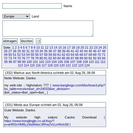
Name
Land
Seite:
1
2
3
4
5
6
7
8
9
10
11
12
13
14
15
16
17
18
19
20
21
22
23
24
25
26
27
28
29
30
31
32
33
34
35
36
37
38
39
40
41
42
43
44
45
46
47
48
49
50
51
52
53
54
55
56
57
58
59
60
61
62
63
64
65
66
67
68
69
70
71
72
73
74
75
76
77
78
79
80
81
82
83
84
85
86
87
88
89
90
91
92
93
94
95
96
97
98
99
100
101
102
103
104
105
106
107
108
109
110
111
112
113
114
115
116
117
118
119
120
121
122
123
124
(332) Markus aus North America schrieb am 02. Aug 26, 06:08
Nette Website. Danke.
my web-site :: highstakes 777 (
www.bangbogo.com/bbs/board.php?
bo_table=receive&wr_id=24033&wr_division=-
&wr_status=&wr_open=&wr_ )
(331) Minda aus Europe schrieb am 02. Aug 26, 06:08
Gute Website. Danke.
My website high stakes Casino Download (
https://www.honglingjin.co.uk/buy/?
p=aHR0cHM6Ly9IaWdoc3Rha2VzLmNvbS8
)