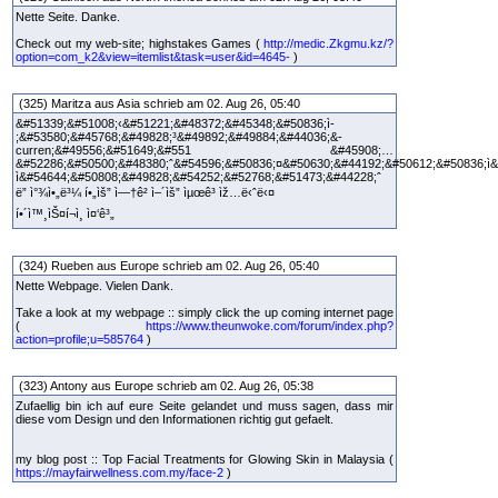
Nette Seite. Danke.
Check out my web-site; highstakes Games (
http://medic.Zkgmu.kz/?
option=com_k2&view=itemlist&task=user&id=4645-
)
(325) Maritza aus Asia schrieb am 02. Aug 26, 05:40
&#51339;&#51008;‹&#51221;&#48372;&#45348;&#50836;ì-
;&#53580;&#45768;&#49828;³&#49892;&#49884;&#44036;&-
curren;&#49556;&#51649;&#551 &#45908;…
&#52286;&#50500;&#48380;ˆ&#54596;&#50836;¤&#50630;&#44192;&#50612;&#50836;ì
ì&#54644;&#50808;&#49828;&#54252;&#52768;&#51473;&#44228;ˆ
ë” ì°¾ì•„ë³¼ í•„ìš” ì—†ê² ì–´ìš” ìµœê³ ìž…ë‹ˆë‹¤
í•´ì™¸ìŠ¤í¬ì¸ ì¤‘ê³„
(324) Rueben aus Europe schrieb am 02. Aug 26, 05:40
Nette Webpage. Vielen Dank.
Take a look at my webpage :: simply click the up coming internet page
(
https://www.theunwoke.com/forum/index.php?
action=profile;u=585764
)
(323) Antony aus Europe schrieb am 02. Aug 26, 05:38
Zufaellig bin ich auf eure Seite gelandet und muss sagen, dass mir
diese vom Design und den Informationen richtig gut gefaelt.
my blog post :: Top Facial Treatments for Glowing Skin in Malaysia (
https://mayfairwellness.com.my/face-2
)