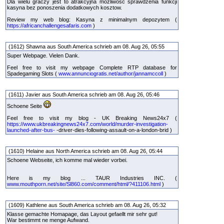
Dla wielu graczy jest to atrakcyjna mozliwosc sprawdzenia funkcji
kasyna bez ponoszenia dodatkowych kosztow.
Review my web blog: Kasyna z minimalnym depozytem (
https://africanchallengesafaris.com
)
(1612) Shawna aus South America schrieb am 08. Aug 26, 05:55
Super Webpage. Vielen Dank.
Feel free to visit my webpage Complete RTP database for
Spadegaming Slots (
www.annunciogratis.net/author/jannamccoll
)
(1611) Javier aus South America schrieb am 08. Aug 26, 05:46
Schoene Seite
Feel free to visit my blog - UK Breaking News24x7 (
https://www.ukbreakingnews24x7.com/world/murder-investigation-
launched-after-bus-
-driver-dies-following-assault-on-a-london-brid )
(1610) Helaine aus North America schrieb am 08. Aug 26, 05:44
Schoene Webseite, ich komme mal wieder vorbei.
Here is my blog ... TAUR Industries INC. (
www.mouthporn.net/site/Sl860.com/comment/html/?411106.html
)
(1609) Kathlene aus South America schrieb am 08. Aug 26, 05:32
Klasse gemachte Homapage, das Layout gefaellt mir sehr gut!
War bestimmt ne menge Aufwand.