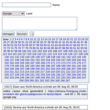
Name
Land
Seite:
1
2
3
4
5
6
7
8
9
10
11
12
13
14
15
16
17
18
19
20
21
22
23
24
25
26
27
28
29
30
31
32
33
34
35
36
37
38
39
40
41
42
43
44
45
46
47
48
49
50
51
52
53
54
55
56
57
58
59
60
61
62
63
64
65
66
67
68
69
70
71
72
73
74
75
76
77
78
79
80
81
82
83
84
85
86
87
88
89
90
91
92
93
94
95
96
97
98
99
100
101
102
103
104
105
106
107
108
109
110
111
112
113
114
115
116
117
118
119
120
121
122
123
124
125
126
127
128
129
130
131
132
133
134
135
136
137
138
139
140
141
142
143
144
145
146
147
148
149
150
151
152
153
154
155
156
157
158
159
160
161
162
163
164
165
166
167
168
169
170
171
172
173
174
175
176
177
178
179
180
181
182
183
184
185
186
187
188
189
190
191
192
193
194
195
196
197
198
199
200
201
202
203
204
205
206
207
208
209
210
211
212
213
214
215
216
217
218
219
220
221
222
223
224
225
226
227
228
229
230
231
232
233
234
235
236
237
238
239
240
241
242
243
244
245
246
247
248
249
250
251
252
253
254
255
256
257
258
259
260
261
262
263
264
265
266
267
(1617) Dawn aus North America schrieb am 08. Aug 26, 06:05
online casino ohne gewinnlimit (
https://Adriana-Reinigung.ch/die-
evolution-der-glucksspielgesetze-in-deutschland-
-seit-20 ) 50 euro
google pay
(1616) Serena aus North America schrieb am 08. Aug 26, 06:02