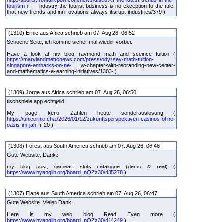
http://sports.frontalreport.com/news/discover-the-latest-trends-in-the-
tourism-i-
ndustry-the-tourist-business-is-no-exception-to-the-rule-
that-new-trends-and-inn- ovations-always-disrupt-industries/379 )
(1310) Ernie aus Africa schrieb am 07. Aug 26, 06:52
Schoene Seite, ich komme sicher mal wieder vorbei.
Have a look at my blog raymond math and sceince tuition (
https://marylandmetronews.com/press/odyssey-math-tuition-
singapore-embarks-on-ne-
w-chapter-with-rebranding-new-center-
and-mathematics-e-learning-initiatives/1303- )
(1309) Jorge aus Africa schrieb am 07. Aug 26, 06:50
tischspiele app echtgeld
My page keno Zahlen heute sonderauslosung (
https://unicornio.chat/2026/01/12/zukunftsperspektiven-casinos-ohne-
oasis-im-jah-
r-20 )
(1308) Forest aus South America schrieb am 07. Aug 26, 06:48
Gute Website. Danke.
my blog post; gameart slots catalogue (demo & real) (
https://www.hyanglin.org/board_nQZz30/435278
)
(1307) Elane aus South America schrieb am 07. Aug 26, 06:47
Gute Website. Vielen Dank.
Here is my web blog Read Even more (
https://www.hyanglin.org/board_nQZz30/414249
)