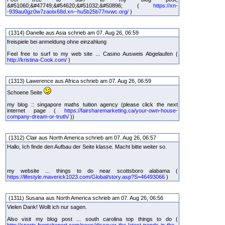
&#51060;&#47749;&#54620;&#51032;&#50896; (
https://xn-
-939au0gz0w7zaotx68d.xn--hu5b25b77nvwc.org/
)
(1314) Danelle aus Asia schrieb am 07. Aug 26, 06:59
freispiele bei anmeldung ohne einzahlung
Feel free to surf to my web site ... Casino Ausweis Abgelaufen (
http://kristina-Cook.com/
)
(1313) Lawerence aus Africa schrieb am 07. Aug 26, 06:59
Schoene Seite
my blog :: singapore maths tuition agency (please click the next
internet page (
https://fairsharemarketing.ca/your-own-house-
company-dream-or-truth/
))
(1312) Clair aus North America schrieb am 07. Aug 26, 06:57
Hallo, Ich finde den Aufbau der Seite klasse. Macht bitte weiter so.
my website ... things to do near scottsboro alabama (
https://lifestyle.maverick1023.com/Global/story.asp?S=46493066
)
(1311) Susana aus North America schrieb am 07. Aug 26, 06:56
Vielen Dank! Wollt ich nur sagen.
Also visit my blog post ... south carolina top things to do (