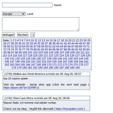
Name
Land
Seite:
1
2
3
4
5
6
7
8
9
10
11
12
13
14
15
16
17
18
19
20
21
22
23
24
25
26
27
28
29
30
31
32
33
34
35
36
37
38
39
40
41
42
43
44
45
46
47
48
49
50
51
52
53
54
55
56
57
58
59
60
61
62
63
64
65
66
67
68
69
70
71
72
73
74
75
76
77
78
79
80
81
82
83
84
85
86
87
88
89
90
91
92
93
94
95
96
97
98
99
100
101
102
103
104
105
106
107
108
109
110
111
112
113
114
115
116
117
118
119
120
121
122
123
124
125
126
127
128
129
130
131
132
133
134
135
136
137
138
139
140
141
142
143
144
145
146
147
148
149
150
151
152
153
154
155
156
157
158
159
160
161
162
163
164
165
166
167
168
169
170
171
172
173
174
175
176
177
178
179
180
181
182
183
184
185
186
187
188
189
190
(1743) Mellisa aus North America schrieb am 08. Aug 26, 08:57
top 10 casino spiele
Visit my website - beste slots app (click the next web page (
https://jaano.de/?p=119499
))
(1742) Sherri aus Africa schrieb am 08. Aug 26, 08:56
Klasse Seite, ich komme mal wieder vorbei.
Check out my blog :: hkg99 link alternatif (
https://heyopaleo.com/
)