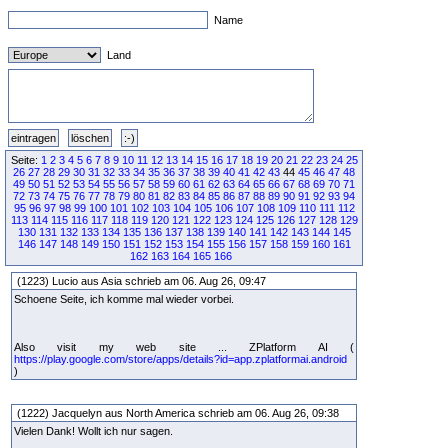
Name
Land
Seite:
1
2
3
4
5
6
7
8
9
10
11
12
13
14
15
16
17
18
19
20
21
22
23
24
25
26
27
28
29
30
31
32
33
34
35
36
37
38
39
40
41
42
43
44
45
46
47
48
49
50
51
52
53
54
55
56
57
58
59
60
61
62
63
64
65
66
67
68
69
70
71
72
73
74
75
76
77
78
79
80
81
82
83
84
85
86
87
88
89
90
91
92
93
94
95
96
97
98
99
100
101
102
103
104
105
106
107
108
109
110
111
112
113
114
115
116
117
118
119
120
121
122
123
124
125
126
127
128
129
130
131
132
133
134
135
136
137
138
139
140
141
142
143
144
145
146
147
148
149
150
151
152
153
154
155
156
157
158
159
160
161
162
163
164
165
166
(1223) Lucio aus Asia schrieb am 06. Aug 26, 09:47
Schoene Seite, ich komme mal wieder vorbei.
Also visit my web site ... ZPlatform AI (
https://play.google.com/store/apps/details?id=app.zplatformai.android
)
(1222) Jacquelyn aus North America schrieb am 06. Aug 26, 09:38
Vielen Dank! Wollt ich nur sagen.