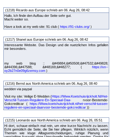
(1218) Ricardo aus Europe schrieb am 06. Aug 26, 08:42
Hallo, Ich finde den Aufbau der Seite sehr gut.
Macht weiter so.
Have a look at my web site: 91 club (
https://91-clubs.org/
)
(1217) Shanel aus Europe schrieb am 06. Aug 26, 08:42
Interessante Website. Das Design und die nuetzlichen Infos gefallen
mir besonders.
my web blog :: &#49884;&#50508;&#47532;&#49828;
&#44396;&#47588; &#48169;&#48277; (
https://xn--
oy2b27n0e09g6zemsy.com
)
(1216) Bernd aus North America schrieb am 06. Aug 26, 08:40
wedden via paypal
Visit my site: Veilige E-Wedden (
Https://Www.Koetshuisrijckholt.Nl/Het-
Verschil-Tussen-Reguliere-En-Speciaal-Daa-
rvoor-Bestemde-
Gokcreditcar (
https://Www.koetshuisrijckholt.nl/het-verschil-tussen-
reguliere-en-speciaal-daarvoor-bestemde-gokcreditcar
))
(1215) Leonardo aus North America schrieb am 06. Aug 26, 05:51
Hi dort, schaue einfach mal rein, um eine kurze Nachricht zu lassen.
Echt gemütlich die Seite, die Sie hier pflegen. Wirklich nützlich, wenn
Themen wie kluge Alltagsentscheidungen, ruhige Planung und
vernünftige Auswahl ohne Umschweife behandelt werden. Danke für