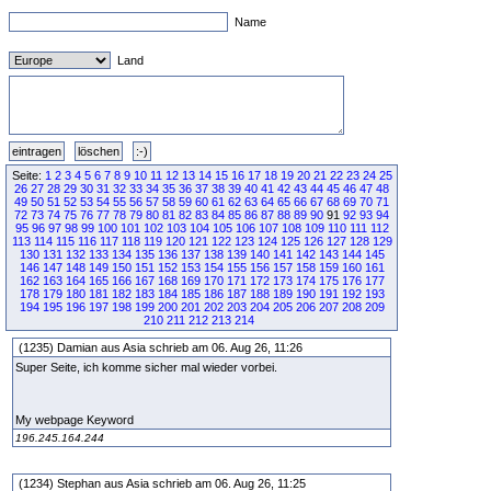
Name
Land
Seite:
1
2
3
4
5
6
7
8
9
10
11
12
13
14
15
16
17
18
19
20
21
22
23
24
25
26
27
28
29
30
31
32
33
34
35
36
37
38
39
40
41
42
43
44
45
46
47
48
49
50
51
52
53
54
55
56
57
58
59
60
61
62
63
64
65
66
67
68
69
70
71
72
73
74
75
76
77
78
79
80
81
82
83
84
85
86
87
88
89
90
91
92
93
94
95
96
97
98
99
100
101
102
103
104
105
106
107
108
109
110
111
112
113
114
115
116
117
118
119
120
121
122
123
124
125
126
127
128
129
130
131
132
133
134
135
136
137
138
139
140
141
142
143
144
145
146
147
148
149
150
151
152
153
154
155
156
157
158
159
160
161
162
163
164
165
166
167
168
169
170
171
172
173
174
175
176
177
178
179
180
181
182
183
184
185
186
187
188
189
190
191
192
193
194
195
196
197
198
199
200
201
202
203
204
205
206
207
208
209
210
211
212
213
214
(1235) Damian aus Asia schrieb am 06. Aug 26, 11:26
Super Seite, ich komme sicher mal wieder vorbei.
My webpage Keyword
196.245.164.244
(1234) Stephan aus Asia schrieb am 06. Aug 26, 11:25