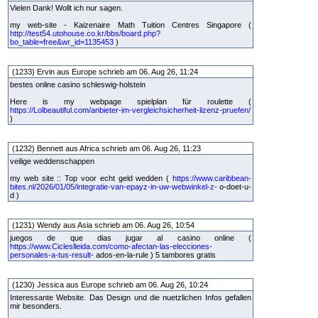
Vielen Dank! Wollt ich nur sagen.
my web-site - Kaizenaire Math Tuition Centres Singapore (
http://test54.utohouse.co.kr/bbs/board.php?
bo_table=free&wr_id=1135453
)
(1233) Ervin aus Europe schrieb am 06. Aug 26, 11:24
bestes online casino schleswig-holstein
Here is my webpage spielplan für roulette (
https://Lolbeautiful.com/anbieter-im-vergleichsicherheit-lizenz-pruefen/
)
(1232) Bennett aus Africa schrieb am 06. Aug 26, 11:23
veilige weddenschappen
my web site :: Top voor echt geld wedden (
https://www.caribbean-
bites.nl/2026/01/05/integratie-van-epayz-in-uw-webwinkel-z-
o-doet-u-
d )
(1231) Wendy aus Asia schrieb am 06. Aug 26, 10:54
juegos de que dias jugar al casino online (
https://www.Cicleslleida.com/como-afectan-las-elecciones-
personales-a-tus-result-
ados-en-la-rule ) 5 tambores gratis
(1230) Jessica aus Europe schrieb am 06. Aug 26, 10:24
Interessante Website. Das Design und die nuetzlichen Infos gefallen
mir besonders.