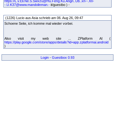
https://L.v.Eli.Ne.S.Swxzu@Hu.Feng.Ku.Angn..Ub..xn--.Xn-
-.U.K37@www.mandolinman.-
it/guestbo ) -
(1226) Lucio aus Asia schrieb am 06. Aug 26, 09:47
Schoene Seite, ich komme mal wieder vorbei.
Also visit my web site ... ZPlatform AI (
https://play.google.com/store/apps/details?id=app.zplatformai.android
)
Login
-
Guestbox 0.93