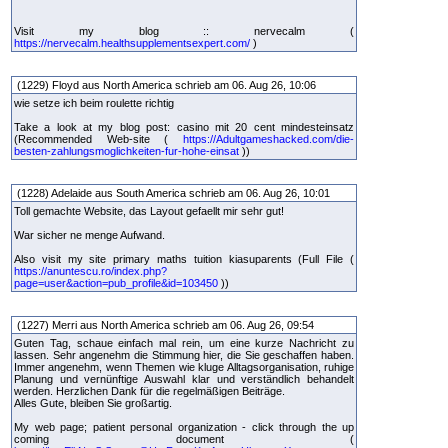
Visit my blog :: nervecalm (
https://nervecalm.healthsupplementsexpert.com/
)
(1229) Floyd aus North America schrieb am 06. Aug 26, 10:06
wie setze ich beim roulette richtig
Take a look at my blog post: casino mit 20 cent mindesteinsatz
(Recommended Web-site (
https://Adultgameshacked.com/die-
besten-zahlungsmoglichkeiten-fur-hohe-einsat
))
(1228) Adelaide aus South America schrieb am 06. Aug 26, 10:01
Toll gemachte Website, das Layout gefaellt mir sehr gut!
War sicher ne menge Aufwand.
Also visit my site primary maths tuition kiasuparents (Full File (
https://anuntescu.ro/index.php?
page=user&action=pub_profile&id=103450
))
(1227) Merri aus North America schrieb am 06. Aug 26, 09:54
Guten Tag, schaue einfach mal rein, um eine kurze Nachricht zu
lassen. Sehr angenehm die Stimmung hier, die Sie geschaffen haben.
Immer angenehm, wenn Themen wie kluge Alltagsorganisation, ruhige
Planung und vernünftige Auswahl klar und verständlich behandelt
werden. Herzlichen Dank für die regelmäßigen Beiträge.
Alles Gute, bleiben Sie großartig.
My web page; patient personal organization - click through the up
coming document (