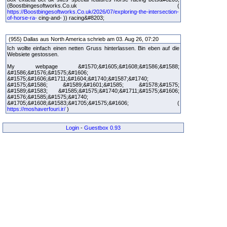
(Boostbingesoftworks.Co.uk (
https://Boostbingesoftworks.Co.uk/2026/07/exploring-the-intersection-
of-horse-ra-
cing-and- )) racing&#8203;
(955) Dallas aus North America schrieb am 03. Aug 26, 07:20
Ich wollte einfach einen netten Gruss hinterlassen. Bin eben auf die
Websiete gestossen.
My webpage &#1570;&#1605;&#1608;&#1586;&#1588;
&#1586;&#1576;&#1575;&#1606;
&#1575;&#1606;&#1711;&#1604;&#1740;&#1587;&#1740;
&#1575;&#1586; &#1589;&#1601;&#1585; &#1578;&#1575;
&#1589;&#1583; &#1585;&#1575;&#1740;&#1711;&#1575;&#1606;
&#1576;&#1585;&#1575;&#1740;
&#1705;&#1608;&#1583;&#1705;&#1575;&#1606; (
https://moshaverfouri.ir/
)
Login
-
Guestbox 0.93