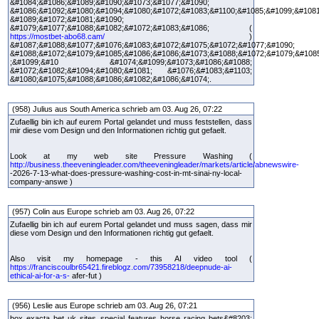
&#1084;&#1086;&#1089;&#1090;&#1073;&#1077;&#1090;
&#1086;&#1092;&#1080;&#1094;&#1080;&#1072;&#1083;&#1100;&#1085;&#1099;&#108
&#1089;&#1072;&#1081;&#1090;
&#1079;&#1077;&#1088;&#1082;&#1072;&#1083;&#1086; (
https://mostbet-abo68.cam/
)
&#1087;&#1088;&#1077;&#1076;&#1083;&#1072;&#1075;&#1072;&#1077;&#1090;
&#1088;&#1072;&#1079;&#1085;&#1086;&#1086;&#1073;&#1088;&#1072;&#1079;&#108
;&#1099;&#10 &#1074;&#1099;&#1073;&#1086;&#1088;
&#1072;&#1082;&#1094;&#1080;&#1081; &#1076;&#1083;&#1103;
&#1080;&#1075;&#1088;&#1086;&#1082;&#1086;&#1074;.
(958) Julius aus South America schrieb am 03. Aug 26, 07:22
Zufaellig bin ich auf eurem Portal gelandet und muss feststellen, dass
mir diese vom Design und den Informationen richtig gut gefaelt.
Look at my web site Pressure Washing (
http://business.theeveningleader.com/theeveningleader/markets/article/abnewswire-
-2026-7-13-what-does-pressure-washing-cost-in-mt-sinai-ny-local-
company-answe )
(957) Colin aus Europe schrieb am 03. Aug 26, 07:22
Zufaellig bin ich auf eurem Portal gelandet und muss sagen, dass mir
diese vom Design und den Informationen richtig gut gefaelt.
Also visit my homepage - this AI video tool (
https://franciscoulbr65421.fireblogz.com/73958218/deepnude-ai-
ethical-ai-for-a-s-
afer-fut )
(956) Leslie aus Europe schrieb am 03. Aug 26, 07:21
box exacta bet uk sites special features horse racing bets&#8203;