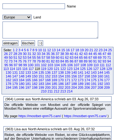
Name
Land
Seite:
1
2
3
4
5
6
7
8
9
10
11
12
13
14
15
16
17
18
19
20
21
22
23
24
25
26
27
28
29
30
31
32
33
34
35
36
37
38
39
40
41
42
43
44
45
46
47
48
49
50
51
52
53
54
55
56
57
58
59
60
61
62
63
64
65
66
67
68
69
70
71
72
73
74
75
76
77
78
79
80
81
82
83
84
85
86
87
88
89
90
91
92
93
94
95
96
97
98
99
100
101
102
103
104
105
106
107
108
109
110
111
112
113
114
115
116
117
118
119
120
121
122
123
124
125
126
127
128
129
130
131
132
133
134
135
136
137
138
139
140
141
142
143
144
145
146
147
148
149
150
151
152
153
154
155
156
157
158
159
160
161
162
163
164
165
166
167
168
169
170
171
172
173
174
175
176
177
178
179
180
181
182
183
184
185
186
187
188
189
190
191
192
193
194
195
196
197
198
199
200
201
202
203
204
205
206
207
208
209
210
211
212
213
214
(964) Lonnie aus North America schrieb am 03. Aug 26, 07:33
Die offizielle Website von Mostbet und der offizielle Spiegel von
Mostbet Ru bieten eine vielfältige Auswahl an Sportveranstaltungen.
My page
https://mostbet-qnm75.cam/
(
https://mostbet-qnm75.cam/
)
(963) Lisa aus North America schrieb am 03. Aug 26, 07:32
Riobet, die offizielle Website von Riobet, ist eine Glücksspielplattform,
auf der Benutzer Unterhaltung in verschiedenen Unterhaltungsformen