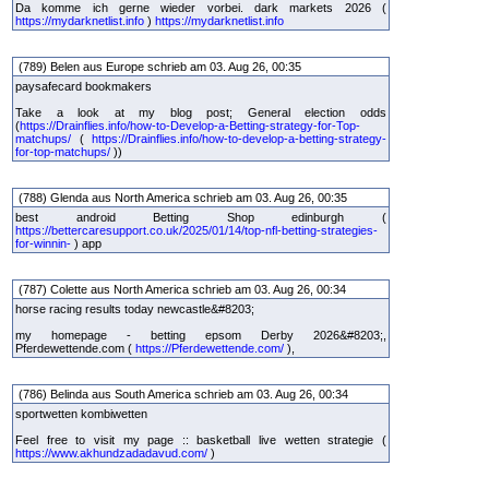
Da komme ich gerne wieder vorbei. dark markets 2026 (
https://mydarknetlist.info
)
https://mydarknetlist.info
(789) Belen aus Europe schrieb am 03. Aug 26, 00:35
paysafecard bookmakers
Take a look at my blog post; General election odds
(
https://Drainflies.info/how-to-Develop-a-Betting-strategy-for-Top-
matchups/
(
https://Drainflies.info/how-to-develop-a-betting-strategy-
for-top-matchups/
))
(788) Glenda aus North America schrieb am 03. Aug 26, 00:35
best android Betting Shop edinburgh (
https://bettercaresupport.co.uk/2025/01/14/top-nfl-betting-strategies-
for-winnin-
) app
(787) Colette aus North America schrieb am 03. Aug 26, 00:34
horse racing results today newcastle&#8203;
my homepage - betting epsom Derby 2026&#8203;,
Pferdewettende.com (
https://Pferdewettende.com/
),
(786) Belinda aus South America schrieb am 03. Aug 26, 00:34
sportwetten kombiwetten
Feel free to visit my page :: basketball live wetten strategie (
https://www.akhundzadadavud.com/
)