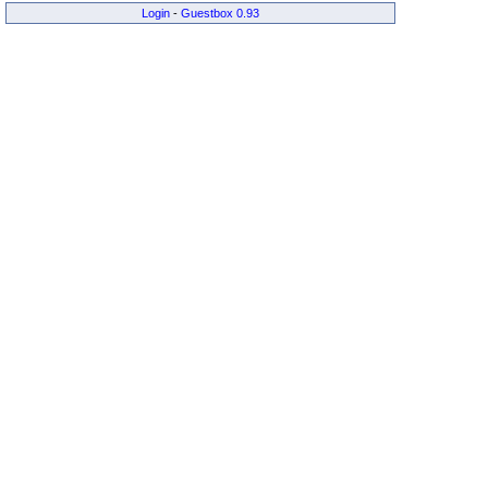
Login
-
Guestbox 0.93