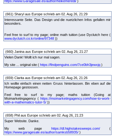
https://www.Garagesale.es/author/heikemeredi/
)
(661) Sharyl aus Europe schrieb am 02. Aug 26, 21:29
Interessante Seite. Das Design und die nuetzlichen Infos gefallen mir
besonders.
Feel free to surf to my page; online math tuition (use Dyclutch here (
www.dyclutch.co.kr/online/97348
))
(660) Janina aus Europe schrieb am 02. Aug 26, 21:27
Vielen Dank! Wollt ich nur mal sagen.
My site ... original site (
https://findpenguins.com/7ce0bh3jewxjq
)
(659) Clarita aus Europe schrieb am 02. Aug 26, 21:26
Ich wollte einfach einen netten Gruss hinterlassen. Bin eben auf die
Homepage gestossen.
Feel free to surf to my page; maths tuition (Going at
Msimarketingagency (
https://msimarketingagency.com/how-to-work-
with-a-mathematics-tutor-5/
))
(658) Phil aus Europe schrieb am 02. Aug 26, 21:23
Super Website. Danke.
My web page
https://dl.highstakesweeps.com/
(
https://www.garagesale.es/author/samksb58935/
)