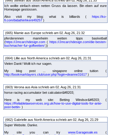
(666) Stewart aus South America schrieb am 02. Aug 26, 21:33
Ich wollte einfach einen netten Gruss da lassen. Bin eben auf eure
Homepage gestossen.
Also visit my blog: what is billiards (
https://ko-
fi.com/bidathinhkent49257
)
(665) Mamie aus Europe schrieb am 02. Aug 26, 21:32
pferderennen mannheim wetten tipps basketball
(
https://Jmcarchdesign.com
(
https://Jmcarchdesign.com/die-besten-
buchmacher-fur-golfwetten/
))
(664) Lillie aus North America schrieb am 02. Aug 26, 21:31
Vielen Dank! Wollt ich nur sagen.
My blog post ... singapore online tuition (
http://bookmarklayers.club/user.php?login=deanne31617
)
(663) Verona aus Asia schrieb am 02. Aug 26, 21:31
horse racing accumulator bet calculator&#8203;
Here is my web site: Betting Windsor&#8203; (
https://Reliablelawservices.org.uk/how-to-use-digital-tools-for-ante-
post-bettin-
)
(662) Gabrielle aus North America schrieb am 02. Aug 26, 21:29
Super Website. Danke.
My site you can try
www.Garagesale.es
(