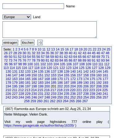
Name
Land
Seite:
1
2
3
4
5
6
7
8
9
10
11
12
13
14
15
16
17
18
19
20
21
22
23
24
25
26
27
28
29
30
31
32
33
34
35
36
37
38
39
40
41
42
43
44
45
46
47
48
49
50
51
52
53
54
55
56
57
58
59
60
61
62
63
64
65
66
67
68
69
70
71
72
73
74
75
76
77
78
79
80
81
82
83
84
85
86
87
88
89
90
91
92
93
94
95
96
97
98
99
100
101
102
103
104
105
106
107
108
109
110
111
112
113
114
115
116
117
118
119
120
121
122
123
124
125
126
127
128
129
130
131
132
133
134
135
136
137
138
139
140
141
142
143
144
145
146
147
148
149
150
151
152
153
154
155
156
157
158
159
160
161
162
163
164
165
166
167
168
169
170
171
172
173
174
175
176
177
178
179
180
181
182
183
184
185
186
187
188
189
190
191
192
193
194
195
196
197
198
199
200
201
202
203
204
205
206
207
208
209
210
211
212
213
214
215
216
217
218
219
220
221
222
223
224
225
226
227
228
229
230
231
232
233
234
235
236
237
238
239
240
241
242
243
244
245
246
247
248
249
250
251
252
253
254
255
256
257
258
259
260
261
262
263
264
265
266
267
(667) Ramonita aus Europe schrieb am 02. Aug 26, 21:34
Nette Webpage. Vielen Dank.
Visit my web page highstakes 777 online play (
https://www.garagesale.es/author/tishay16335/
)