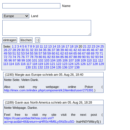
Name
Land
Seite:
1
2
3
4
5
6
7
8
9
10
11
12
13
14
15
16
17
18
19
20
21
22
23
24
25
26
27
28
29
30
31
32
33
34
35
36
37
38
39
40
41
42
43
44
45
46
47
48
49
50
51
52
53
54
55
56
57
58
59
60
61
62
63
64
65
66
67
68
69
70
71
72
73
74
75
76
77
78
79
80
81
82
83
84
85
86
87
88
89
90
91
92
93
94
95
96
97
98
99
100
101
102
103
104
105
106
107
108
109
110
111
112
113
114
115
116
117
118
119
120
121
122
123
124
125
126
127
128
129
130
131
132
133
134
135
136
137
138
(1190) Margie aus Europe schrieb am 05. Aug 26, 18:40
Nette Seite. Vielen Dank.
Also visit my webpage: online Poker (
http://imex.com.tn/index.php/component/k2/itemlist/user/275391
)
(1189) Gavin aus North America schrieb am 05. Aug 26, 18:28
Nette Webpage. Danke.
Feel free to visit my site visit the next post (
https://cuacuonbachkhoa.com.vn/?
act=qcao&id=66&return=aHR0cHM6Ly9Xd3cuSG-
lnaHN0YWtlcy5j )