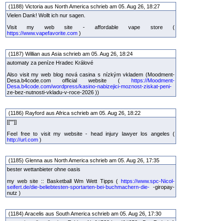
(1188) Victoria aus North America schrieb am 05. Aug 26, 18:27
Vielen Dank! Wollt ich nur sagen.
Visit my web site - affordable vape store (
https://www.vapefavorite.com
)
(1187) Willian aus Asia schrieb am 05. Aug 26, 18:24
automaty za peníze Hradec Králové
Also visit my web blog nová casina s nízkým vkladem (Moodment-
Desa.b4code.com official website (
https://Moodment-
Desa.b4code.com/wordpress/kasino-nabizejici-moznost-ziskat-peni-
ze-bez-nutnosti-vkladu-v-roce-2026 ))
(1186) Rayford aus Africa schrieb am 05. Aug 26, 18:22
[[""]]
Feel free to visit my website - head injury lawyer los angeles (
http://url.com
)
(1185) Glenna aus North America schrieb am 05. Aug 26, 17:35
bester wettanbieter ohne oasis
my web site :: Basketball Wm Wett Tipps (
https://www.spc-Nicol-
seifert.de/die-beliebtesten-sportarten-bei-buchmachern-die-
-giropay-
nutz )
(1184) Aracelis aus South America schrieb am 05. Aug 26, 17:30