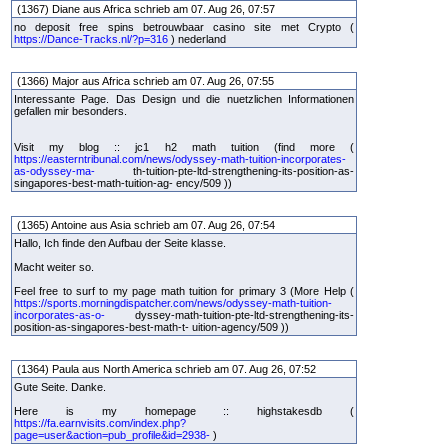
(1367) Diane aus Africa schrieb am 07. Aug 26, 07:57
no deposit free spins betrouwbaar casino site met Crypto (
https://Dance-Tracks.nl/?p=316
) nederland
(1366) Major aus Africa schrieb am 07. Aug 26, 07:55
Interessante Page. Das Design und die nuetzlichen Informationen
gefallen mir besonders.
Visit my blog :: jc1 h2 math tuition (find more (
https://easterntribunal.com/news/odyssey-math-tuition-incorporates-
as-odyssey-ma-
th-tuition-pte-ltd-strengthening-its-position-as-
singapores-best-math-tuition-ag- ency/509 ))
(1365) Antoine aus Asia schrieb am 07. Aug 26, 07:54
Hallo, Ich finde den Aufbau der Seite klasse.
Macht weiter so.
Feel free to surf to my page math tuition for primary 3 (More Help (
https://sports.morningdispatcher.com/news/odyssey-math-tuition-
incorporates-as-o-
dyssey-math-tuition-pte-ltd-strengthening-its-
position-as-singapores-best-math-t- uition-agency/509 ))
(1364) Paula aus North America schrieb am 07. Aug 26, 07:52
Gute Seite. Danke.
Here is my homepage :: highstakesdb (
https://fa.earnvisits.com/index.php?
page=user&action=pub_profile&id=2938-
)