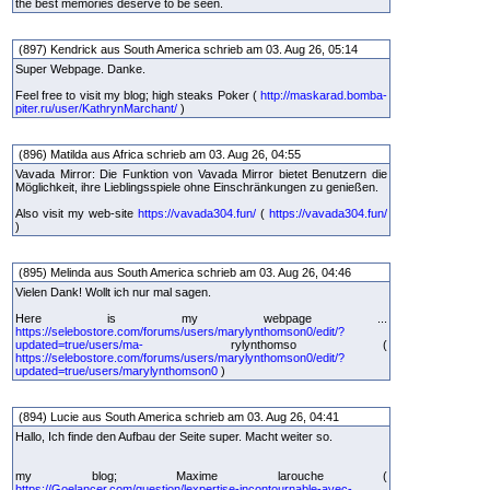
the best memories deserve to be seen.
(897) Kendrick aus South America schrieb am 03. Aug 26, 05:14
Super Webpage. Danke.
Feel free to visit my blog; high steaks Poker (
http://maskarad.bomba-
piter.ru/user/KathrynMarchant/
)
(896) Matilda aus Africa schrieb am 03. Aug 26, 04:55
Vavada Mirror: Die Funktion von Vavada Mirror bietet Benutzern die
Möglichkeit, ihre Lieblingsspiele ohne Einschränkungen zu genießen.
Also visit my web-site
https://vavada304.fun/
(
https://vavada304.fun/
)
(895) Melinda aus South America schrieb am 03. Aug 26, 04:46
Vielen Dank! Wollt ich nur mal sagen.
Here is my webpage ...
https://selebostore.com/forums/users/marylynthomson0/edit/?
updated=true/users/ma-
rylynthomso (
https://selebostore.com/forums/users/marylynthomson0/edit/?
updated=true/users/marylynthomson0
)
(894) Lucie aus South America schrieb am 03. Aug 26, 04:41
Hallo, Ich finde den Aufbau der Seite super. Macht weiter so.
my blog; Maxime larouche (
https://Goelancer.com/question/lexpertise-incontournable-avec-