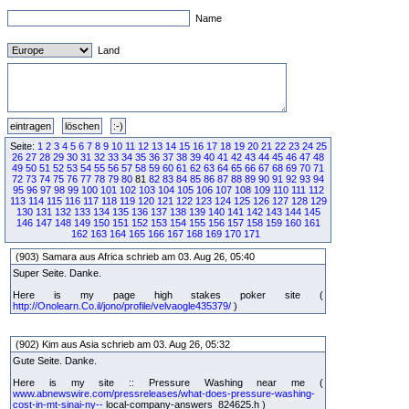
Name
Land
Seite:
1
2
3
4
5
6
7
8
9
10
11
12
13
14
15
16
17
18
19
20
21
22
23
24
25
26
27
28
29
30
31
32
33
34
35
36
37
38
39
40
41
42
43
44
45
46
47
48
49
50
51
52
53
54
55
56
57
58
59
60
61
62
63
64
65
66
67
68
69
70
71
72
73
74
75
76
77
78
79
80
81
82
83
84
85
86
87
88
89
90
91
92
93
94
95
96
97
98
99
100
101
102
103
104
105
106
107
108
109
110
111
112
113
114
115
116
117
118
119
120
121
122
123
124
125
126
127
128
129
130
131
132
133
134
135
136
137
138
139
140
141
142
143
144
145
146
147
148
149
150
151
152
153
154
155
156
157
158
159
160
161
162
163
164
165
166
167
168
169
170
171
(903) Samara aus Africa schrieb am 03. Aug 26, 05:40
Super Seite. Danke.
Here is my page high stakes poker site (
http://Onolearn.Co.il/jono/profile/velvaogle435379/
)
(902) Kim aus Asia schrieb am 03. Aug 26, 05:32
Gute Seite. Danke.
Here is my site :: Pressure Washing near me (
www.abnewswire.com/pressreleases/what-does-pressure-washing-
cost-in-mt-sinai-ny--
local-company-answers_824625.h )