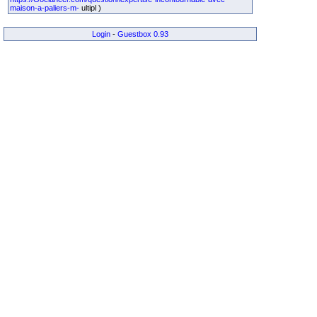
maison-a-paliers-m-
ultipl )
Login
-
Guestbox 0.93