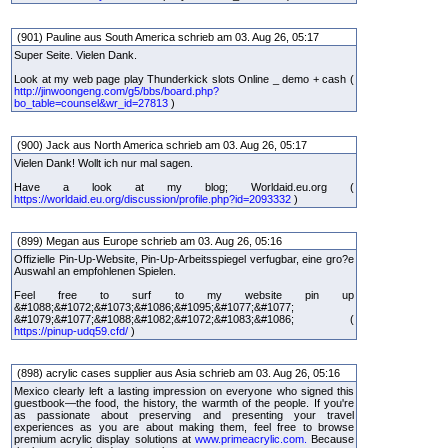
(901) Pauline aus South America schrieb am 03. Aug 26, 05:17
Super Seite. Vielen Dank.
Look at my web page play Thunderkick slots Online _ demo + cash (
http://jinwoongeng.com/g5/bbs/board.php?
bo_table=counsel&wr_id=27813
)
(900) Jack aus North America schrieb am 03. Aug 26, 05:17
Vielen Dank! Wollt ich nur mal sagen.
Have a look at my blog; Worldaid.eu.org (
https://worldaid.eu.org/discussion/profile.php?id=2093332
)
(899) Megan aus Europe schrieb am 03. Aug 26, 05:16
Offizielle Pin-Up-Website, Pin-Up-Arbeitsspiegel verfugbar, eine gro?e
Auswahl an empfohlenen Spielen.
Feel free to surf to my website pin up
&#1088;&#1072;&#1073;&#1086;&#1095;&#1077;&#1077;
&#1079;&#1077;&#1088;&#1082;&#1072;&#1083;&#1086; (
https://pinup-udq59.cfd/
)
(898) acrylic cases supplier aus Asia schrieb am 03. Aug 26, 05:16
Mexico clearly left a lasting impression on everyone who signed this
guestbook—the food, the history, the warmth of the people. If you're
as passionate about preserving and presenting your travel
experiences as you are about making them, feel free to browse
premium acrylic display solutions at
www.primeacrylic.com.
Because