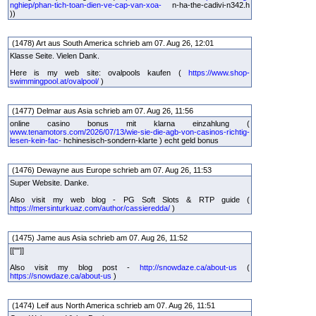
nghiep/phan-tich-toan-dien-ve-cap-van-xoa-
n-ha-the-cadivi-n342.h
))
(1478) Art aus South America schrieb am 07. Aug 26, 12:01
Klasse Seite. Vielen Dank.
Here is my web site: ovalpools kaufen (
https://www.shop-
swimmingpool.at/ovalpool/
)
(1477) Delmar aus Asia schrieb am 07. Aug 26, 11:56
online casino bonus mit klarna einzahlung (
www.tenamotors.com/2026/07/13/wie-sie-die-agb-von-casinos-richtig-
lesen-kein-fac-
hchinesisch-sondern-klarte ) echt geld bonus
(1476) Dewayne aus Europe schrieb am 07. Aug 26, 11:53
Super Website. Danke.
Also visit my web blog - PG Soft Slots & RTP guide (
https://mersinturkuaz.com/author/cassieredda/
)
(1475) Jame aus Asia schrieb am 07. Aug 26, 11:52
[[""]]
Also visit my blog post -
http://snowdaze.ca/about-us
(
https://snowdaze.ca/about-us
)
(1474) Leif aus North America schrieb am 07. Aug 26, 11:51