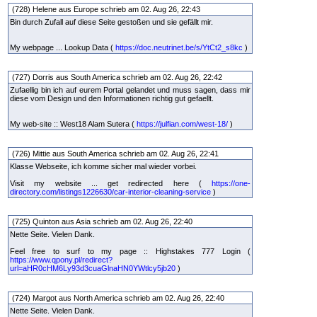
(728) Helene aus Europe schrieb am 02. Aug 26, 22:43
Bin durch Zufall auf diese Seite gestoßen und sie gefällt mir.
My webpage ... Lookup Data (
https://doc.neutrinet.be/s/YtCt2_s8kc
)
(727) Dorris aus South America schrieb am 02. Aug 26, 22:42
Zufaellig bin ich auf eurem Portal gelandet und muss sagen, dass mir
diese vom Design und den Informationen richtig gut gefaellt.
My web-site :: West18 Alam Sutera (
https://julfian.com/west-18/
)
(726) Mittie aus South America schrieb am 02. Aug 26, 22:41
Klasse Webseite, ich komme sicher mal wieder vorbei.
Visit my website ... get redirected here (
https://one-
directory.com/listings1226630/car-interior-cleaning-service
)
(725) Quinton aus Asia schrieb am 02. Aug 26, 22:40
Nette Seite. Vielen Dank.
Feel free to surf to my page :: Highstakes 777 Login (
https://www.qpony.pl/redirect?
url=aHR0cHM6Ly93d3cuaGlnaHN0YWtlcy5jb20
)
(724) Margot aus North America schrieb am 02. Aug 26, 22:40
Nette Seite. Vielen Dank.