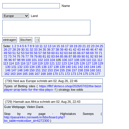
Name
Land
Seite:
1
2
3
4
5
6
7
8
9
10
11
12
13
14
15
16
17
18
19
20
21
22
23
24
25
26
27
28
29
30
31
32
33
34
35
36
37
38
39
40
41
42
43
44
45
46
47
48
49
50
51
52
53
54
55
56
57
58
59
60
61
62
63
64
65
66
67
68
69
70
71
72
73
74
75
76
77
78
79
80
81
82
83
84
85
86
87
88
89
90
91
92
93
94
95
96
97
98
99
100
101
102
103
104
105
106
107
108
109
110
111
112
113
114
115
116
117
118
119
120
121
122
123
124
125
126
127
128
129
130
131
132
133
134
135
136
137
138
139
140
141
142
143
144
145
146
147
148
149
150
151
152
153
154
155
156
157
158
159
160
161
162
163
164
165
166
167
168
169
170
171
172
173
174
175
176
177
(730) Ned aus Europe schrieb am 02. Aug 26, 22:46
Types of Betting sites (
https://flhf.Verteco.shop/2026/07/02/the-best-
player-prop-bets-for-the-nba-playo-
f ) strategy low odds
(729) Hannah aus Africa schrieb am 02. Aug 26, 22:43
Gute Webpage. Vielen Dank.
Stop by my page - Highstakes Sweeps (
http://pasarinko.zeroweb.kr/bbs/board.php?
bo_table=notice&wr_id=6272300
)