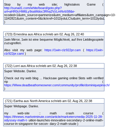
Stop by my web site; highstakes Game (
http://sunad1.com/white/board/goto.php?
url=aHR0cHM6Ly9oaWdoc3Rha2VzLmNvbS8&e-
ncoded=1&utm_source=partnerize&utm_medium=affiliates&utm_campaign=10-
11l42821&utm_content=0&clickref=1011lyduLCIu&utm_term=1011lyduL
)
(723) Ernestina aus Africa schrieb am 02. Aug 26, 22:40
1win Mirror, 1win ist eine bequeme Möglichkeit, auf Ihre Lieblingsspiele
zuzugreifen.
Also visit my web page:
https://1win-clz922pr.cam
(
https://1win-
clz922pr.cam/
)
(722) Lorri aus Africa schrieb am 02. Aug 26, 22:38
Super Website. Danke.
Check out my web blog ... Hacksaw gaming online Slots with verified
rtp (
https://Www.deadbeathomeowner.com/community/profile/dominiquepinsch/
)
(721) Eartha aus North America schrieb am 02. Aug 26, 22:38
Super Webpage. Danke.
my web-site :: math crash course (
https://thnews.marketminute.com/article/marketersmedia-2025-11-28-
odyssey-math-t-
uition-launches-innovative-secondary-2-online-math-
course-in-singapore-for-secon- dary-2-math-stude )