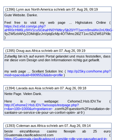
(1396) Lynn aus North America schrieb am 07. Aug 26, 09:19
Gute Website. Danke.
Feel free to visit my web page ... Highstakes Online (
https://xd.x6d.com/go.php?
aHR0cHM6Ly9XV1cuSGlnaHN0YWtlcy5jb20/YT1wcm9maWxlJnU9bG-
9yZW5zbWVyZDM/dj0zJnVpbj0zMjc4OTMmc2l0ZT1xcSZtZW51PXllc
)
(1395) Doug aus Africa schrieb am 07. Aug 26, 09:19
Zufaellig bin ich auf eurem Portal gelandet und muss feststellen, dass
mir diese vom Design und den Informationen richtig gut gefaellt.
my web page ... Scellant Solution Inc (
http://p2Sky.com/home.php?
mod=space&uid=6909552&&do=profile
)
(1394) Lavada aus Asia schrieb am 07. Aug 26, 09:18
Nette Page. Vielen Dank.
Here is my webpage: Cehome2.Hsb.IDV.Tw (
http://Cehome2.Hsb.IDV.Tw/xoops/instpage.php?
r=&w=100=1000&url=goelancer-
.com%2Fquestion%2Finstallation-de-
sanitaire-un-service-cle-pour-un-confort-optim- al-9 )
(1393) Coleman aus Africa schrieb am 07. Aug 26, 09:14
beste einzahlbonus casino flexepin ab 25 euro
(Guatemala.clasificadoscrd.com (
https://Guatemala.clasificadoscrd.com/die-rolle-von-paysafecard-in-