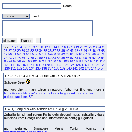
Name
Land
Seite:
1
2
3
4
5
6
7
8
9
10
11
12
13
14
15
16
17
18
19
20
21
22
23
24
25
26
27
28
29
30
31
32
33
34
35
36
37
38
39
40
41
42
43
44
45
46
47
48
49
50
51
52
53
54
55
56
57
58
59
60
61
62
63
64
65
66
67
68
69
70
71
72
73
74
75
76
77
78
79
80
81
82
83
84
85
86
87
88
89
90
91
92
93
94
95
96
97
98
99
100
101
102
103
104
105
106
107
108
109
110
111
112
113
114
115
116
117
118
119
120
121
122
123
124
125
126
127
128
129
130
131
132
133
134
135
136
137
138
139
140
141
142
143
144
145
(1402) Carma aus Asia schrieb am 07. Aug 26, 09:28
Schoene Seite
my web-site :: math tuition singapore (why not find out more (
https://ideahubb.com/5-quick-methods-to-generate-income-for-
college-students-8/
))
(1401) Sang aus Asia schrieb am 07. Aug 26, 09:28
Zufaellig bin ich auf eurem Portal gelandet und muss feststellen, dass
mir diese vom Design und den Informationen richtig gut gefaelt.
my website: Singapore Maths Tuition Agency (