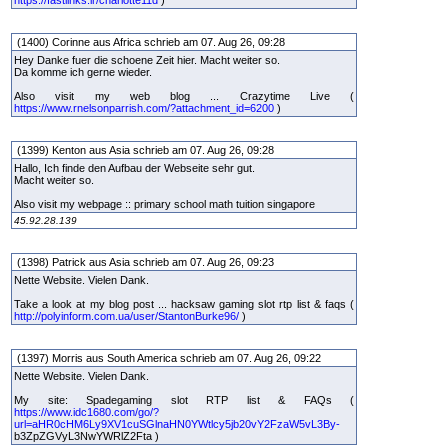
https://fastlinks.ir/charlotte11d
)
(1400) Corinne aus Africa schrieb am 07. Aug 26, 09:28
Hey Danke fuer die schoene Zeit hier. Macht weiter so.
Da komme ich gerne wieder.
Also visit my web blog ... Crazytime Live (
https://www.rnelsonparrish.com/?attachment_id=6200
)
(1399) Kenton aus Asia schrieb am 07. Aug 26, 09:28
Hallo, Ich finde den Aufbau der Webseite sehr gut.
Macht weiter so.
Also visit my webpage :: primary school math tuition singapore
45.92.28.139
(1398) Patrick aus Asia schrieb am 07. Aug 26, 09:23
Nette Website. Vielen Dank.
Take a look at my blog post ... hacksaw gaming slot rtp list & faqs (
http://polyinform.com.ua/user/StantonBurke96/
)
(1397) Morris aus South America schrieb am 07. Aug 26, 09:22
Nette Website. Vielen Dank.
My site: Spadegaming slot RTP list & FAQs (
https://www.idc1680.com/go/?
url=aHR0cHM6Ly9XV1cuSGlnaHN0YWtlcy5jb20vY2FzaW5vL3By-
b3ZpZGVyL3NwYWRlZ2Fta )