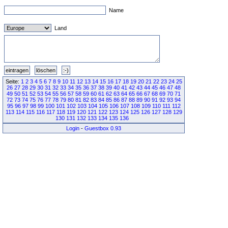
Name
Land
Seite:
1
2
3
4
5
6
7
8
9
10
11
12
13
14
15
16
17
18
19
20
21
22
23
24
25
26
27
28
29
30
31
32
33
34
35
36
37
38
39
40
41
42
43
44
45
46
47
48
49
50
51
52
53
54
55
56
57
58
59
60
61
62
63
64
65
66
67
68
69
70
71
72
73
74
75
76
77
78
79
80
81
82
83
84
85
86
87
88
89
90
91
92
93
94
95
96
97
98
99
100
101
102
103
104
105
106
107
108
109
110
111
112
113
114
115
116
117
118
119
120
121
122
123
124
125
126
127
128
129
130
131
132
133
134
135
136
Login
-
Guestbox 0.93