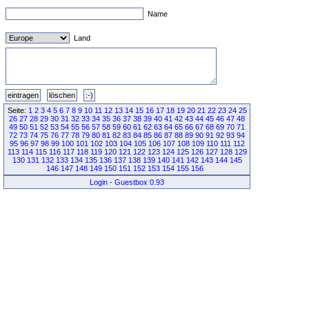
Name
Land
Seite:
1
2
3
4
5
6
7
8
9
10
11
12
13
14
15
16
17
18
19
20
21
22
23
24
25
26
27
28
29
30
31
32
33
34
35
36
37
38
39
40
41
42
43
44
45
46
47
48
49
50
51
52
53
54
55
56
57
58
59
60
61
62
63
64
65
66
67
68
69
70
71
72
73
74
75
76
77
78
79
80
81
82
83
84
85
86
87
88
89
90
91
92
93
94
95
96
97
98
99
100
101
102
103
104
105
106
107
108
109
110
111
112
113
114
115
116
117
118
119
120
121
122
123
124
125
126
127
128
129
130
131
132
133
134
135
136
137
138
139
140
141
142
143
144
145
146
147
148
149
150
151
152
153
154
155
156
Login
-
Guestbox 0.93