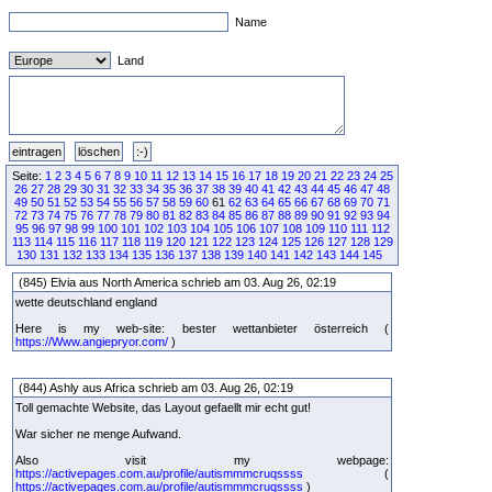
Name
Land
Seite:
1
2
3
4
5
6
7
8
9
10
11
12
13
14
15
16
17
18
19
20
21
22
23
24
25
26
27
28
29
30
31
32
33
34
35
36
37
38
39
40
41
42
43
44
45
46
47
48
49
50
51
52
53
54
55
56
57
58
59
60
61
62
63
64
65
66
67
68
69
70
71
72
73
74
75
76
77
78
79
80
81
82
83
84
85
86
87
88
89
90
91
92
93
94
95
96
97
98
99
100
101
102
103
104
105
106
107
108
109
110
111
112
113
114
115
116
117
118
119
120
121
122
123
124
125
126
127
128
129
130
131
132
133
134
135
136
137
138
139
140
141
142
143
144
145
(845) Elvia aus North America schrieb am 03. Aug 26, 02:19
wette deutschland england
Here is my web-site: bester wettanbieter österreich (
https://Www.angiepryor.com/
)
(844) Ashly aus Africa schrieb am 03. Aug 26, 02:19
Toll gemachte Website, das Layout gefaellt mir echt gut!
War sicher ne menge Aufwand.
Also visit my webpage:
https://activepages.com.au/profile/autismmmcruqssss
(
https://activepages.com.au/profile/autismmmcruqssss
)