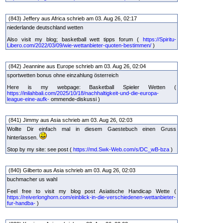
(843) Jeffery aus Africa schrieb am 03. Aug 26, 02:17
niederlande deutschland wetten
Also visit my blog; basketball wett tipps forum (
https://Spiritu-
Libero.com/2022/03/09/wie-wettanbieter-quoten-bestimmen/
)
(842) Jeannine aus Europe schrieb am 03. Aug 26, 02:04
sportwetten bonus ohne einzahlung österreich
Here is my webpage: Basketball Spieler Wetten (
https://inilahbali.com/2025/10/18/nachhaltigkeit-und-die-europa-
league-eine-aufk-
ommende-diskussi )
(841) Jimmy aus Asia schrieb am 03. Aug 26, 02:03
Wollte Dir einfach mal in diesem Gaestebuch einen Gruss
hinterlassen.
Stop by my site: see post (
https://md.Swk-Web.com/s/DC_wB-bza
)
(840) Gilberto aus Asia schrieb am 03. Aug 26, 02:03
buchmacher us wahl
Feel free to visit my blog post Asiatische Handicap Wette (
https://reiverlonghorn.com/einblick-in-die-verschiedenen-wettanbieter-
fur-handba-
)