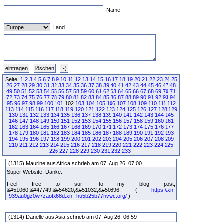
Name
Land
Seite:
1
2
3
4
5
6
7
8
9
10
11
12
13
14
15
16
17
18
19
20
21
22
23
24
25
26
27
28
29
30
31
32
33
34
35
36
37
38
39
40
41
42
43
44
45
46
47
48
49
50
51
52
53
54
55
56
57
58
59
60
61
62
63
64
65
66
67
68
69
70
71
72
73
74
75
76
77
78
79
80
81
82
83
84
85
86
87
88
89
90
91
92
93
94
95
96
97
98
99
100
101
102
103
104
105
106
107
108
109
110
111
112
113
114
115
116
117
118
119
120
121
122
123
124
125
126
127
128
129
130
131
132
133
134
135
136
137
138
139
140
141
142
143
144
145
146
147
148
149
150
151
152
153
154
155
156
157
158
159
160
161
162
163
164
165
166
167
168
169
170
171
172
173
174
175
176
177
178
179
180
181
182
183
184
185
186
187
188
189
190
191
192
193
194
195
196
197
198
199
200
201
202
203
204
205
206
207
208
209
210
211
212
213
214
215
216
217
218
219
220
221
222
223
224
225
226
227
228
229
230
231
232
233
(1315) Maurine aus Africa schrieb am 07. Aug 26, 07:00
Super Website. Danke.
Feel free to surf to my blog post;
&#51060;&#47749;&#54620;&#51032;&#50896; (
https://xn-
-939au0gz0w7zaotx68d.xn--hu5b25b77nvwc.org/
)
(1314) Danelle aus Asia schrieb am 07. Aug 26, 06:59