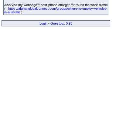
Also visit my webpage :: best phone charger for round the world travel
(
https://afghanglobalconnect.com/groups/where-to-employ-vehicles-
in-australia
)
Login
-
Guestbox 0.93