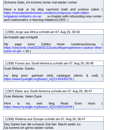
Schoene Seite, ich komme sicher mal wieder vorbei.
Have a look at my blog raymond math and sceince tuition (
https://marylandmetronews.com/press/odyssey-math-tuition-
singapore-embarks-on-ne-
w-chapter-with-rebranding-new-center-
and-mathematics-e-learning-initiatives/1303- )
(1309) Jorge aus Africa schrieb am 07. Aug 26, 06:50
tischspiele app echtgeld
My page keno Zahlen heute sonderauslosung (
https://unicornio.chat/2026/01/12/zukunftsperspektiven-casinos-ohne-
oasis-im-jah-
r-20 )
(1308) Forest aus South America schrieb am 07. Aug 26, 06:48
Gute Website. Danke.
my blog post; gameart slots catalogue (demo & real) (
https://www.hyanglin.org/board_nQZz30/435278
)
(1307) Elane aus South America schrieb am 07. Aug 26, 06:47
Gute Website. Vielen Dank.
Here is my web blog Read Even more (
https://www.hyanglin.org/board_nQZz30/414249
)
(1306) Roberta aus Europe schrieb am 07. Aug 26, 06:47
Hey Danke fuer die schoene Zeit hier. Macht weiter so.
Da komme ich gerne wieder vorbei.