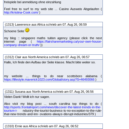
freispiele bei anmeldung ohne einzahlung
Feel free to surf to my web site ... Casino Ausweis Abgelaufen (
http://kristina-Cook.com/
)
(1313) Lawerence aus Africa schrieb am 07. Aug 26, 06:59
Schoene Seite
my blog :: singapore maths tuition agency (please click the next
internet page (
https://fairsharemarketing.ca/your-own-house-
company-dream-or-truth/
))
(1312) Clair aus North America schrieb am 07. Aug 26, 06:57
Hallo, Ich finde den Aufbau der Seite klasse. Macht bitte weiter so.
my website ... things to do near scottsboro alabama (
https://lifestyle.maverick1023.com/Global/story.asp?S=46493066
)
(1311) Susana aus North America schrieb am 07. Aug 26, 06:56
Vielen Dank! Wollt ich nur sagen.
Also visit my blog post ... south carolina top things to do (
http://sports.frontalreport.com/news/discover-the-latest-trends-in-the-
tourism-i-
ndustry-the-tourist-business-is-no-exception-to-the-rule-
that-new-trends-and-inn- ovations-always-disrupt-industries/379 )
(1310) Ernie aus Africa schrieb am 07. Aug 26, 06:52