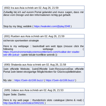
(692) Ira aus Asia schrieb am 02. Aug 26, 21:59
Zufaellig bin ich auf eurem Portal gelandet und muss sagen, dass mir
diese vom Design und den Informationen richtig gut gefaelt.
Stop by my blog; weblink (
https://wakelet.com/@play2048
)
(691) Rueben aus Asia schrieb am 02. Aug 26, 21:59
sicherste sportwetten strategie
Here is my webpage :: basketball wm wett tipps (mouse click the
following webpage (
https://nyenvironmentalsystemssettlement.com/rivalitat-der-stadte-
wie-dfb-pokal--
spiele-lokale-konflikte-antreib ))
(690) Shalanda aus Asia schrieb am 02. Aug 26, 21:58
1win offizielle Website, 1win|Offizielle 1win-Ressource|Das offizielle
Portal 1win bietet einzigartige Möglichkeiten für Glücksspielliebhaber.
My site ::
https://1win-dzt166.buzz/
(
https://1win-dzt166.buzz/
)
(689) Juliane aus Asia schrieb am 02. Aug 26, 21:53
Super Seite. Danke.
Here is my web page :: thunderkick slots catalogue (demo & real) (
http://pacificllm.com/notice/3442191
)