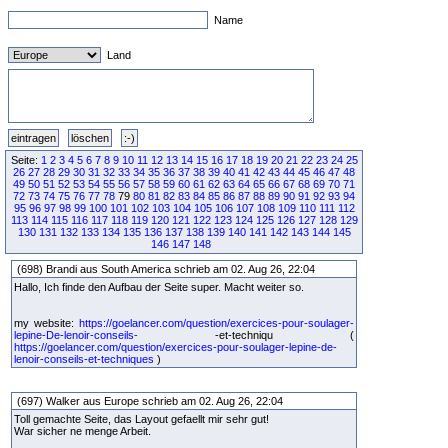
Name
Land
Seite:
1
2
3
4
5
6
7
8
9
10
11
12
13
14
15
16
17
18
19
20
21
22
23
24
25
26
27
28
29
30
31
32
33
34
35
36
37
38
39
40
41
42
43
44
45
46
47
48
49
50
51
52
53
54
55
56
57
58
59
60
61
62
63
64
65
66
67
68
69
70
71
72
73
74
75
76
77
78
79
80
81
82
83
84
85
86
87
88
89
90
91
92
93
94
95
96
97
98
99
100
101
102
103
104
105
106
107
108
109
110
111
112
113
114
115
116
117
118
119
120
121
122
123
124
125
126
127
128
129
130
131
132
133
134
135
136
137
138
139
140
141
142
143
144
145
146
147
148
(698) Brandi aus South America schrieb am 02. Aug 26, 22:04
Hallo, Ich finde den Aufbau der Seite super. Macht weiter so.
my website:
https://goelancer.com/question/exercices-pour-soulager-
lepine-De-lenoir-conseils-
-et-techniqu (
https://goelancer.com/question/exercices-pour-soulager-lepine-de-
lenoir-conseils-et-techniques
)
(697) Walker aus Europe schrieb am 02. Aug 26, 22:04
Toll gemachte Seite, das Layout gefaellt mir sehr gut!
War sicher ne menge Arbeit.