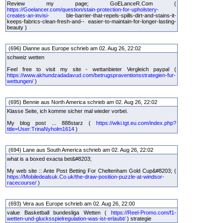
Review my page; GoELanceR.Com (
https://Goelancer.com/question/stain-protection-for-upholstery-
creates-an-invisi-
ble-barrier-that-repels-spills-dirt-and-stains-it-
keeps-fabrics-clean-fresh-and-- easier-to-maintain-for-longer-lasting-
beauty )
(696) Dianne aus Europe schrieb am 02. Aug 26, 22:02
schweiz wetten
Feel free to visit my site - wettanbieter Vergleich paypal (
https://www.akhundzadadavud.com/betrugspraventionsstrategien-fur-
wettungen/
)
(695) Bennie aus North America schrieb am 02. Aug 26, 22:02
Klasse Seite, ich komme sicher mal wieder vorbei.
My blog post ... 888starz (
https://wiki.tgt.eu.com/index.php?
title=User:TrinaNyholm1614
)
(694) Lane aus South America schrieb am 02. Aug 26, 22:02
what is a boxed exacta bet&#8203;
My web site :: Ante Post Betting For Cheltenham Gold Cup&#8203; (
https://Mobiledealsuk.Co.uk/the-draw-position-puzzle-at-windsor-
racecourse/
)
(693) Vera aus Europe schrieb am 02. Aug 26, 22:00
value Basketball bundesliga Wetten (
https://Reel-Promo.com/f1-
wetten-und-glucksspielregulation-was-ist-erlaubt/
) strategie