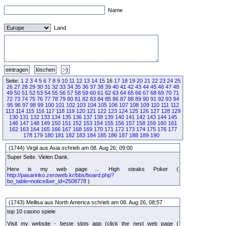
Name
Land
Seite:
1
2
3
4
5
6
7
8
9
10
11
12
13
14
15
16
17
18
19
20
21
22
23
24
25
26
27
28
29
30
31
32
33
34
35
36
37
38
39
40
41
42
43
44
45
46
47
48
49
50
51
52
53
54
55
56
57
58
59
60
61
62
63
64
65
66
67
68
69
70
71
72
73
74
75
76
77
78
79
80
81
82
83
84
85
86
87
88
89
90
91
92
93
94
95
96
97
98
99
100
101
102
103
104
105
106
107
108
109
110
111
112
113
114
115
116
117
118
119
120
121
122
123
124
125
126
127
128
129
130
131
132
133
134
135
136
137
138
139
140
141
142
143
144
145
146
147
148
149
150
151
152
153
154
155
156
157
158
159
160
161
162
163
164
165
166
167
168
169
170
171
172
173
174
175
176
177
178
179
180
181
182
183
184
185
186
187
188
189
190
(1744) Virgil aus Asia schrieb am 08. Aug 26, 09:00
Super Seite. Vielen Dank.
Here is my web page ... High steaks Poker (
http://pasarinko.zeroweb.kr/bbs/board.php?
bo_table=notice&wr_id=2508778
)
(1743) Mellisa aus North America schrieb am 08. Aug 26, 08:57
top 10 casino spiele
Visit my website - beste slots app (click the next web page (