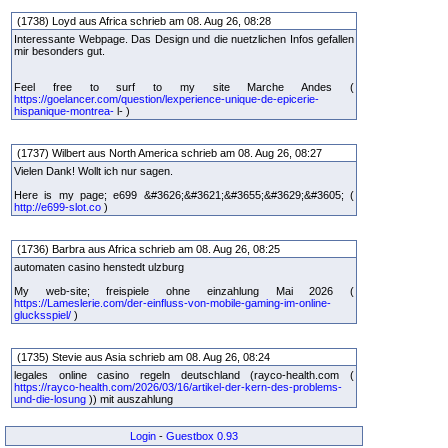
(1738) Loyd aus Africa schrieb am 08. Aug 26, 08:28
Interessante Webpage. Das Design und die nuetzlichen Infos gefallen
mir besonders gut.
Feel free to surf to my site Marche Andes (
https://goelancer.com/question/lexperience-unique-de-epicerie-
hispanique-montrea-
l- )
(1737) Wilbert aus North America schrieb am 08. Aug 26, 08:27
Vielen Dank! Wollt ich nur sagen.
Here is my page; e699 &#3626;&#3621;&#3655;&#3629;&#3605; (
http://e699-slot.co
)
(1736) Barbra aus Africa schrieb am 08. Aug 26, 08:25
automaten casino henstedt ulzburg
My web-site; freispiele ohne einzahlung Mai 2026 (
https://Lameslerie.com/der-einfluss-von-mobile-gaming-im-online-
glucksspiel/
)
(1735) Stevie aus Asia schrieb am 08. Aug 26, 08:24
legales online casino regeln deutschland (rayco-health.com (
https://rayco-health.com/2026/03/16/artikel-der-kern-des-problems-
und-die-losung
)) mit auszahlung
Login
-
Guestbox 0.93