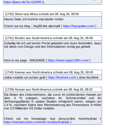
https://jaano.de/?p=119499
))
(1742) Sherri aus Africa schrieb am 08. Aug 26, 08:56
Klasse Seite, ich komme mal wieder vorbei.
Check out my blog :: hkg99 link alternatif (
https://heyopaleo.com/
)
(1741) Brooks aus South America schrieb am 08. Aug 26, 08:46
Zufaellig bin ich auf eurem Portal gelandet und muss feststellen, dass
mir diese vom Design und den Informationen richtig gut gefaelt.
Here is my page - MALWARE (
https://www.vegas108m.com/
)
(1740) Keenan aus North America schrieb am 08. Aug 26, 08:45
online roulette um echtes geld (
https://Kudrant.com/
) ohne tischlimit
(1739) Hyman aus North America schrieb am 08. Aug 26, 08:32
Die Aktien des Unternehmens, die zuvor im vorbörslichen Handel um
über 4 % zulegten, nachdem ihr Schmerzmittel und ihr
Verhütungspflaster in späten Studien erfolgreich waren, stiegen um
1,4 %, nachdem Viatris eine Wertminderung des Firmenwerts in Höhe
von 2,9 Milliarden US-Dollar meldete.
Check out my homepage; buy doxycycline monohydrate (
https://meneercasino.com/slot-reviews/fruitoids
)