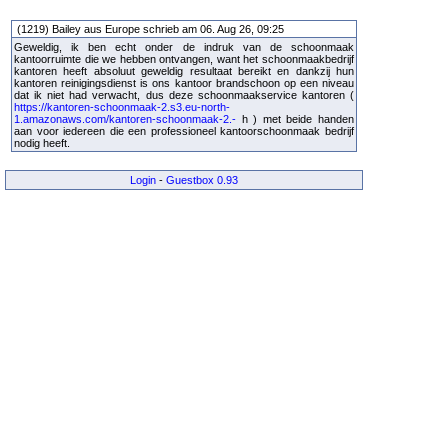
(1219) Bailey aus Europe schrieb am 06. Aug 26, 09:25
Geweldig, ik ben echt onder de indruk van de schoonmaak
kantoorruimte die we hebben ontvangen, want het schoonmaakbedrijf
kantoren heeft absoluut geweldig resultaat bereikt en dankzij hun
kantoren reinigingsdienst is ons kantoor brandschoon op een niveau
dat ik niet had verwacht, dus deze schoonmaakservice kantoren (
https://kantoren-schoonmaak-2.s3.eu-north-
1.amazonaws.com/kantoren-schoonmaak-2.-
h ) met beide handen
aan voor iedereen die een professioneel kantoorschoonmaak bedrijf
nodig heeft.
Login
-
Guestbox 0.93