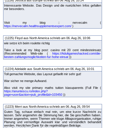
(1226) Jessica aus Europe schrieb am 06. Aug 26, 10:24
Interessante Website. Das Design und die nuetzlichen Infos gefallen
mir besonders.
Visit my blog :: nervecalm (
https://nervecalm.healthsupplementsexpert.com/
)
(1225) Floyd aus North America schrieb am 06. Aug 26, 10:06
wie setze ich beim roulette richtig
Take a look at my blog post: casino mit 20 cent mindesteinsatz
(Recommended Web-site (
https://Adultgameshacked.com/die-
besten-zahlungsmoglichkeiten-fur-hohe-einsat
))
(1224) Adelaide aus South America schrieb am 06. Aug 26, 10:01
Toll gemachte Website, das Layout gefaellt mir sehr gut!
War sicher ne menge Aufwand.
Also visit my site primary maths tuition kiasuparents (Full File (
https://anuntescu.ro/index.php?
page=user&action=pub_profile&id=103450
))
(1223) Merri aus North America schrieb am 06. Aug 26, 09:54
Guten Tag, schaue einfach mal rein, um eine kurze Nachricht zu
lassen. Sehr angenehm die Stimmung hier, die Sie geschaffen haben.
Immer angenehm, wenn Themen wie kluge Alltagsorganisation, ruhige
Planung und vernünftige Auswahl klar und verständlich behandelt
werden. Herzlichen Dank für die regelmäßigen Beiträge.