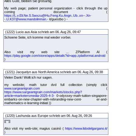
Alles Gute, bleiben Sie großartig.
My web page; patient personal organization - click through the up
coming document (
https://L.v.Eli.Ne.S.Swxzu@Hu.Feng.Ku.Angn..Ub..xn--.Xn-
-.U.K37@www.mandolinman.-
it/guestbo ) -
(1222) Lucio aus Asia schrieb am 06. Aug 26, 09:47
Schoene Seite, ich komme mal wieder vorbei.
Also visit my web site ... ZPlatform AI (
https://play.google.com/store/apps/details?id=app.zplatformai.android
)
(1221) Jacquelyn aus North America schrieb am 06. Aug 26, 09:38
Vielen Dank! Wollt ich nur sagen.
my website; math tutor dvd full collection (simply click
www.sargeantgrain.com
(
https://www.sargeantgrain.com/markets/stocks.php?
article=marketersmedia-2025-4-3-
0-odyssey-math-tuition-singapore-
embarks-on-new-chapter-with-rebranding-new-cent- er-and-
mathematics-e-learning-initiati ))
(1220) Lashunda aus Europe schrieb am 06. Aug 26, 09:26
[[""]]
Also visit my web-site; magius casinò (
https://www.lidodelgargano.it/
)