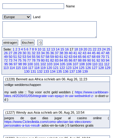
Name
Land
Seite:
1
2
3
4
5
6
7
8
9
10
11
12
13
14
15
16
17
18
19
20
21
22
23
24
25
26
27
28
29
30
31
32
33
34
35
36
37
38
39
40
41
42
43
44
45
46
47
48
49
50
51
52
53
54
55
56
57
58
59
60
61
62
63
64
65
66
67
68
69
70
71
72
73
74
75
76
77
78
79
80
81
82
83
84
85
86
87
88
89
90
91
92
93
94
95
96
97
98
99
100
101
102
103
104
105
106
107
108
109
110
111
112
113
114
115
116
117
118
119
120
121
122
123
124
125
126
127
128
129
130
131
132
133
134
135
136
137
138
139
(1228) Bennett aus Africa schrieb am 06. Aug 26, 11:23
veilige weddenschappen
my web site :: Top voor echt geld wedden (
https://www.caribbean-
bites.nl/2026/01/05/integratie-van-epayz-in-uw-webwinkel-z-
o-doet-u-
d )
(1227) Wendy aus Asia schrieb am 06. Aug 26, 10:54
juegos de que dias jugar al casino online (
https://www.Cicleslleida.com/como-afectan-las-elecciones-
personales-a-tus-result-
ados-en-la-rule ) 5 tambores gratis