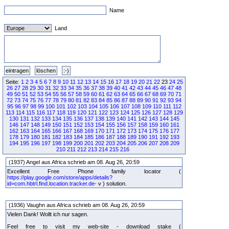
Name
Land
Seite:
1
2
3
4
5
6
7
8
9
10
11
12
13
14
15
16
17
18
19
20
21
22
23
24
25
26
27
28
29
30
31
32
33
34
35
36
37
38
39
40
41
42
43
44
45
46
47
48
49
50
51
52
53
54
55
56
57
58
59
60
61
62
63
64
65
66
67
68
69
70
71
72
73
74
75
76
77
78
79
80
81
82
83
84
85
86
87
88
89
90
91
92
93
94
95
96
97
98
99
100
101
102
103
104
105
106
107
108
109
110
111
112
113
114
115
116
117
118
119
120
121
122
123
124
125
126
127
128
129
130
131
132
133
134
135
136
137
138
139
140
141
142
143
144
145
146
147
148
149
150
151
152
153
154
155
156
157
158
159
160
161
162
163
164
165
166
167
168
169
170
171
172
173
174
175
176
177
178
179
180
181
182
183
184
185
186
187
188
189
190
191
192
193
194
195
196
197
198
199
200
201
202
203
204
205
206
207
208
209
210
211
212
213
214
215
216
(1937) Angel aus Africa schrieb am 08. Aug 26, 20:59
Excellent Free Phone family locator (
https://play.google.com/store/apps/details?
id=com.hbtrl.find.location.tracker.de-
v ) solution.
(1936) Vaughn aus Africa schrieb am 08. Aug 26, 20:59
Vielen Dank! Wollt ich nur sagen.
Feel free to visit my web-site - download stake (