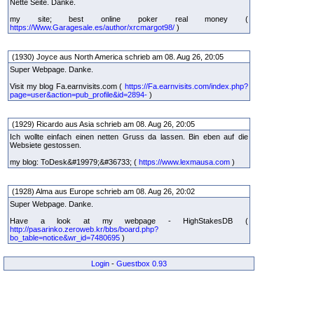
Nette Seite. Danke.
my site; best online poker real money (
https://Www.Garagesale.es/author/xrcmargot98/
)
(1930) Joyce aus North America schrieb am 08. Aug 26, 20:05
Super Webpage. Danke.
Visit my blog Fa.earnvisits.com (
https://Fa.earnvisits.com/index.php?
page=user&action=pub_profile&id=2894-
)
(1929) Ricardo aus Asia schrieb am 08. Aug 26, 20:05
Ich wollte einfach einen netten Gruss da lassen. Bin eben auf die
Websiete gestossen.
my blog: ToDesk&#19979;&#36733; (
https://www.lexmausa.com
)
(1928) Alma aus Europe schrieb am 08. Aug 26, 20:02
Super Webpage. Danke.
Have a look at my webpage - HighStakesDB (
http://pasarinko.zeroweb.kr/bbs/board.php?
bo_table=notice&wr_id=7480695
)
Login
-
Guestbox 0.93