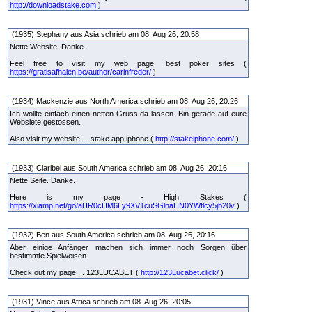
http://downloadstake.com
)
(1935) Stephany aus Asia schrieb am 08. Aug 26, 20:58
Nette Website. Danke.
Feel free to visit my web page: best poker sites (
https://gratisafhalen.be/author/carinfreder/
)
(1934) Mackenzie aus North America schrieb am 08. Aug 26, 20:26
Ich wollte einfach einen netten Gruss da lassen. Bin gerade auf eure
Websiete gestossen.
Also visit my website ... stake app iphone (
http://stakeiphone.com/
)
(1933) Claribel aus South America schrieb am 08. Aug 26, 20:16
Nette Seite. Danke.
Here is my page - High Stakes (
https://xiamp.net/go/aHR0cHM6Ly9XV1cuSGlnaHN0YWtlcy5jb20v
)
(1932) Ben aus South America schrieb am 08. Aug 26, 20:16
Aber einige Anfänger machen sich immer noch Sorgen über
bestimmte Spielweisen.
Check out my page ... 123LUCABET (
http://123Lucabet.click/
)
(1931) Vince aus Africa schrieb am 08. Aug 26, 20:05