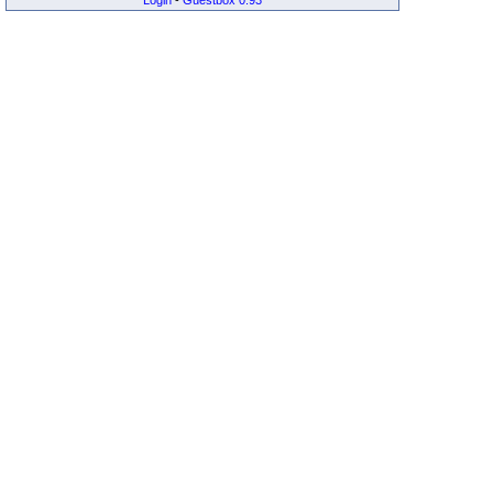
Login
-
Guestbox 0.93