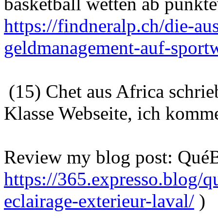
basketball wetten ab punkte
https://findneralp.ch/die-a
geldmanagement-auf-sportw
(15) Chet aus Africa schri
Klasse Webseite, ich komme
Review my blog post: QuéB
https://365.expresso.blog/q
eclairage-exterieur-laval/
)