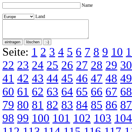
Name
Land
Seite:
1
2
3
4
5
6
7
8
9
10
1
22
23
24
25
26
27
28
29
30
41
42
43
44
45
46
47
48
49
60
61
62
63
64
65
66
67
68
79
80
81
82
83
84
85
86
87
98
99
100
101
102
103
104
112
113
114
115
116
117
1