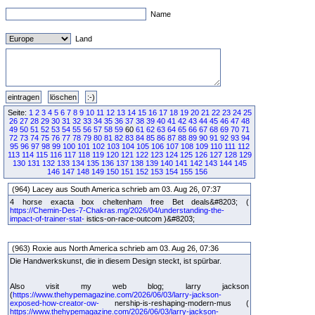
Name
Land
Seite:
1
2
3
4
5
6
7
8
9
10
11
12
13
14
15
16
17
18
19
20
21
22
23
24
25
26
27
28
29
30
31
32
33
34
35
36
37
38
39
40
41
42
43
44
45
46
47
48
49
50
51
52
53
54
55
56
57
58
59
60
61
62
63
64
65
66
67
68
69
70
71
72
73
74
75
76
77
78
79
80
81
82
83
84
85
86
87
88
89
90
91
92
93
94
95
96
97
98
99
100
101
102
103
104
105
106
107
108
109
110
111
112
113
114
115
116
117
118
119
120
121
122
123
124
125
126
127
128
129
130
131
132
133
134
135
136
137
138
139
140
141
142
143
144
145
146
147
148
149
150
151
152
153
154
155
156
(964) Lacey aus South America schrieb am 03. Aug 26, 07:37
4 horse exacta box cheltenham free Bet deals&#8203; (
https://Chemin-Des-7-Chakras.mg/2026/04/understanding-the-
impact-of-trainer-stat-
istics-on-race-outcom )&#8203;
(963) Roxie aus North America schrieb am 03. Aug 26, 07:36
Die Handwerkskunst, die in diesem Design steckt, ist spürbar.
Also visit my web blog; larry jackson
(
https://www.thehypemagazine.com/2026/06/03/larry-jackson-
exposed-how-creator-ow-
nership-is-reshaping-modern-mus (
https://www.thehypemagazine.com/2026/06/03/larry-jackson-