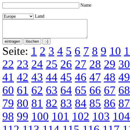
Name
Land
Seite:
1
2
3
4
5
6
7
8
9
10
1
22
23
24
25
26
27
28
29
30
41
42
43
44
45
46
47
48
49
60
61
62
63
64
65
66
67
68
79
80
81
82
83
84
85
86
87
98
99
100
101
102
103
104
112
113
114
115
116
117
1