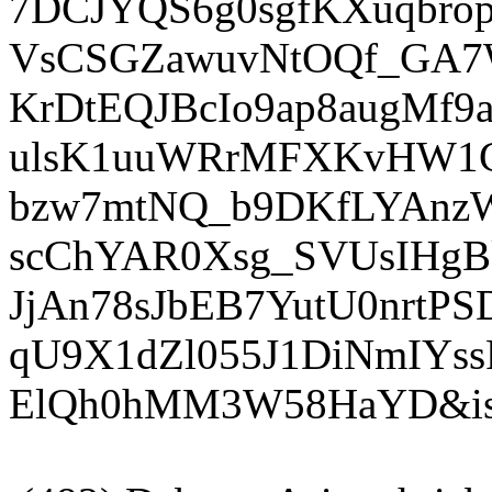
7DCJYQS6g0sgfKXuqbrop
VsCSGZawuvNtOQf_GA7
KrDtEQJBcIo9ap8augMf
ulsK1uuWRrMFXKvHW1C
bzw7mtNQ_b9DKfLYAnz
scChYAR0Xsg_SVUsIHg
JjAn78sJbEB7YutU0nrtPS
qU9X1dZl055J1DiNmIYs
ElQh0hMM3W58HaYD&is