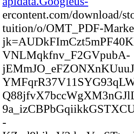
apidata.Googleus-
ercontent.com/download/st
tuition/o/OMT_PDF-Market
jk=AUDkFImCzt5mPF40
VNLMqkfnv_F2GVpubA-
jEMmJO_eFZONXnKUuuJ
YMFqrR37V11SYG93qL
Q88jfvX7bccWgXM3nGJl
9a_izCBPbGqiikkGSTXC
-