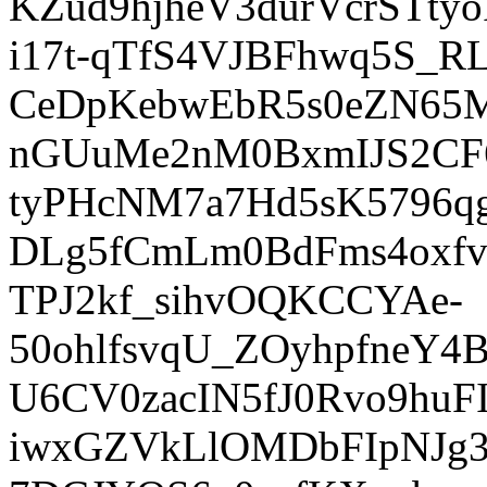
KZud9hjheV3durVcrSTt
i17t-qTfS4VJBFhwq5S_RL
CeDpKebwEbR5s0eZN65
nGUuMe2nM0BxmIJS2CF6
tyPHcNM7a7Hd5sK5796qg
DLg5fCmLm0BdFms4oxfv
TPJ2kf_sihvOQKCCYAe-
50ohlfsvqU_ZOyhpfneY
U6CV0zacIN5fJ0Rvo9huF
iwxGZVkLlOMDbFIpNJg3