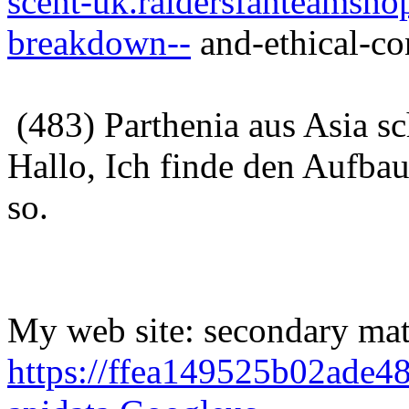
scent-uk.raidersfanteamsh
breakdown--
and-ethical-co
(483) Parthenia aus Asia s
Hallo, Ich finde den Aufbau
so.
My web site: secondary math
https://ffea149525b02ade