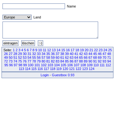
Name
Land
Seite:
1
2
3
4
5
6
7
8
9
10
11
12
13
14
15
16
17
18
19
20
21
22
23
24
25
26
27
28
29
30
31
32
33
34
35
36
37
38
39
40
41
42
43
44
45
46
47
48
49
50
51
52
53
54
55
56
57
58
59
60
61
62
63
64
65
66
67
68
69
70
71
72
73
74
75
76
77
78
79
80
81
82
83
84
85
86
87
88
89
90
91
92
93
94
95
96
97
98
99
100
101
102
103
104
105
106
107
108
109
110
111
112
113
114
115
116
117
118
119
120
121
122
123
124
Login
-
Guestbox 0.93