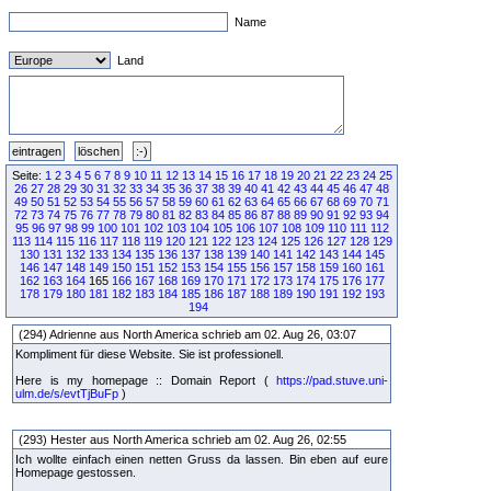
Name
Land
Seite:
1
2
3
4
5
6
7
8
9
10
11
12
13
14
15
16
17
18
19
20
21
22
23
24
25
26
27
28
29
30
31
32
33
34
35
36
37
38
39
40
41
42
43
44
45
46
47
48
49
50
51
52
53
54
55
56
57
58
59
60
61
62
63
64
65
66
67
68
69
70
71
72
73
74
75
76
77
78
79
80
81
82
83
84
85
86
87
88
89
90
91
92
93
94
95
96
97
98
99
100
101
102
103
104
105
106
107
108
109
110
111
112
113
114
115
116
117
118
119
120
121
122
123
124
125
126
127
128
129
130
131
132
133
134
135
136
137
138
139
140
141
142
143
144
145
146
147
148
149
150
151
152
153
154
155
156
157
158
159
160
161
162
163
164
165
166
167
168
169
170
171
172
173
174
175
176
177
178
179
180
181
182
183
184
185
186
187
188
189
190
191
192
193
194
(294) Adrienne aus North America schrieb am 02. Aug 26, 03:07
Kompliment für diese Website. Sie ist professionell.
Here is my homepage :: Domain Report (
https://pad.stuve.uni-
ulm.de/s/evtTjBuFp
)
(293) Hester aus North America schrieb am 02. Aug 26, 02:55
Ich wollte einfach einen netten Gruss da lassen. Bin eben auf eure
Homepage gestossen.