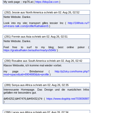
My web page :: trip76.at (
https://blsp2at.com
)
(292) Jessie aus North America schrieb am 02. Aug 26, 02:52
Nette Website. Danke.
Look into my site; transport gilles tessier Inc (
http://1Whois.ru/?
url=trans-talk.com/profile/KathaleenS
)
(291) Fermin aus Asia schrieb am 02. Aug 26, 02:51
Nette Website. Danke.
Feel free to surf to my blog; best online poker (
https://gratisafhalen.be/author/marlys50l46/
)
(290) Rosaline aus South America schrieb am 02. Aug 26, 02:42
Klasse Webseite, ich komme mal wieder vorbei.
my page - Brindamour (
http://p2sky.com/home.php?
mod=space&uid=6904680&do=profile
)
(289) Sonya aus Africa schrieb am 02. Aug 26, 02:35
Interessante Homepage. Das Design und die nuetzlichen Infos
gefallen mir besonders gut.
&#54252;&#47476;&#45432;£³ë (
https://www.dogdrip.net/703836887
)
(288) Lacey aus Africa schrieb am 02. Aug 26, 02:34