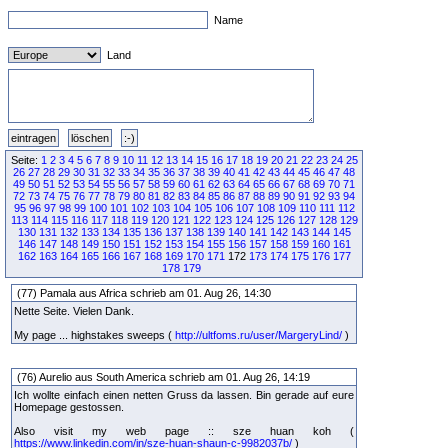
Name
Land
Seite:
1
2
3
4
5
6
7
8
9
10
11
12
13
14
15
16
17
18
19
20
21
22
23
24
25
26
27
28
29
30
31
32
33
34
35
36
37
38
39
40
41
42
43
44
45
46
47
48
49
50
51
52
53
54
55
56
57
58
59
60
61
62
63
64
65
66
67
68
69
70
71
72
73
74
75
76
77
78
79
80
81
82
83
84
85
86
87
88
89
90
91
92
93
94
95
96
97
98
99
100
101
102
103
104
105
106
107
108
109
110
111
112
113
114
115
116
117
118
119
120
121
122
123
124
125
126
127
128
129
130
131
132
133
134
135
136
137
138
139
140
141
142
143
144
145
146
147
148
149
150
151
152
153
154
155
156
157
158
159
160
161
162
163
164
165
166
167
168
169
170
171
172
173
174
175
176
177
178
179
(77) Pamala aus Africa schrieb am 01. Aug 26, 14:30
Nette Seite. Vielen Dank.
My page ... highstakes sweeps (
http://ultfoms.ru/user/MargeryLind/
)
(76) Aurelio aus South America schrieb am 01. Aug 26, 14:19
Ich wollte einfach einen netten Gruss da lassen. Bin gerade auf eure
Homepage gestossen.
Also visit my web page :: sze huan koh (
https://www.linkedin.com/in/sze-huan-shaun-c-9982037b/
)