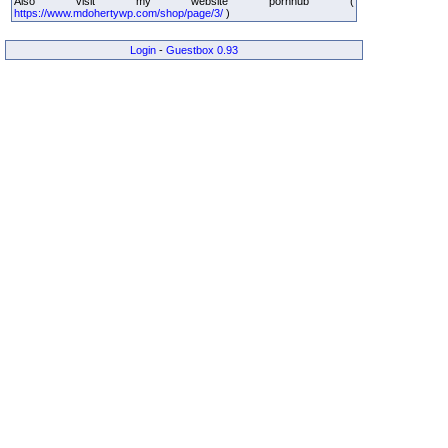
Also visit my website pornhub (
https://www.mdohertywp.com/shop/page/3/
)
Login
-
Guestbox 0.93