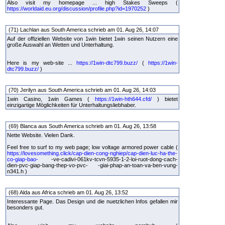
Also visit my homepage ... high Stakes Sweeps (
https://worldaid.eu.org/discussion/profile.php?id=1970252
)
(71) Lachlan aus South America schrieb am 01. Aug 26, 14:07
Auf der offiziellen Website von 1win bietet 1win seinen Nutzern eine
große Auswahl an Wetten und Unterhaltung.
Here is my web-site ...
https://1win-dtc799.buzz/
(
https://1win-
dtc799.buzz/
)
(70) Jerilyn aus South America schrieb am 01. Aug 26, 14:03
1win Casino, 1win Games (
https://1win-hth644.cfd/
) bietet
einzigartige Möglichkeiten für Unterhaltungsliebhaber.
(69) Blanca aus South America schrieb am 01. Aug 26, 13:58
Nette Website. Vielen Dank.
Feel free to surf to my web page; low voltage armored power cable (
https://lovesomething.click/cap-dien-cong-nghiep/cap-dien-luc-ha-the-
co-giap-bao-
-ve-cadivi-061kv-tcvn-5935-1-2-loi-ruot-dong-cach-
dien-pvc-giap-bang-thep-vo-pvc- -giai-phap-an-toan-va-ben-vung-
n341.h )
(68) Alda aus Africa schrieb am 01. Aug 26, 13:52
Interessante Page. Das Design und die nuetzlichen Infos gefallen mir
besonders gut.