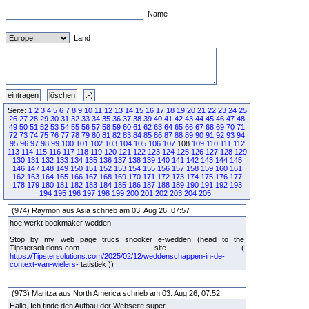
Name
Land
Seite:
1
2
3
4
5
6
7
8
9
10
11
12
13
14
15
16
17
18
19
20
21
22
23
24
25
26
27
28
29
30
31
32
33
34
35
36
37
38
39
40
41
42
43
44
45
46
47
48
49
50
51
52
53
54
55
56
57
58
59
60
61
62
63
64
65
66
67
68
69
70
71
72
73
74
75
76
77
78
79
80
81
82
83
84
85
86
87
88
89
90
91
92
93
94
95
96
97
98
99
100
101
102
103
104
105
106
107
108
109
110
111
112
113
114
115
116
117
118
119
120
121
122
123
124
125
126
127
128
129
130
131
132
133
134
135
136
137
138
139
140
141
142
143
144
145
146
147
148
149
150
151
152
153
154
155
156
157
158
159
160
161
162
163
164
165
166
167
168
169
170
171
172
173
174
175
176
177
178
179
180
181
182
183
184
185
186
187
188
189
190
191
192
193
194
195
196
197
198
199
200
201
202
203
204
205
(974) Raymon aus Asia schrieb am 03. Aug 26, 07:57
hoe werkt bookmaker wedden
Stop by my web page trucs snooker e-wedden (head to the
Tipstersolutions.com site (
https://Tipstersolutions.com/2025/02/12/weddenschappen-in-de-
context-van-wielers-
tatistiek ))
(973) Maritza aus North America schrieb am 03. Aug 26, 07:52
Hallo, Ich finde den Aufbau der Webseite super.