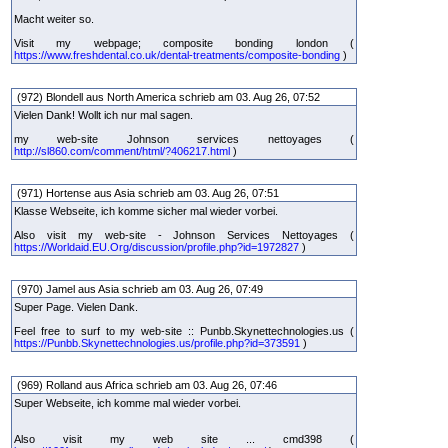
Macht weiter so.
Visit my webpage; composite bonding london (
https://www.freshdental.co.uk/dental-treatments/composite-bonding
)
(972) Blondell aus North America schrieb am 03. Aug 26, 07:52
Vielen Dank! Wollt ich nur mal sagen.
my web-site Johnson services nettoyages (
http://sl860.com/comment/html/?406217.html
)
(971) Hortense aus Asia schrieb am 03. Aug 26, 07:51
Klasse Webseite, ich komme sicher mal wieder vorbei.
Also visit my web-site - Johnson Services Nettoyages (
https://Worldaid.EU.Org/discussion/profile.php?id=1972827
)
(970) Jamel aus Asia schrieb am 03. Aug 26, 07:49
Super Page. Vielen Dank.
Feel free to surf to my web-site :: Punbb.Skynettechnologies.us (
https://Punbb.Skynettechnologies.us/profile.php?id=373591
)
(969) Rolland aus Africa schrieb am 03. Aug 26, 07:46
Super Webseite, ich komme mal wieder vorbei.
Also visit my web site ... cmd398 (