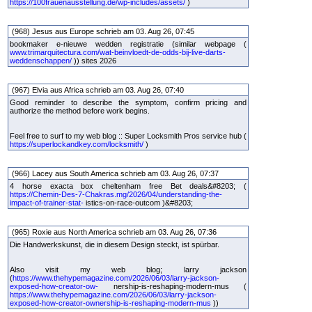
https://100frauenausstellung.de/wp-includes/assets/
)
(968) Jesus aus Europe schrieb am 03. Aug 26, 07:45
bookmaker e-nieuwe wedden registratie (similar webpage (
www.trimarquitectura.com/wat-beinvloedt-de-odds-bij-live-darts-
weddenschappen/
)) sites 2026
(967) Elvia aus Africa schrieb am 03. Aug 26, 07:40
Good reminder to describe the symptom, confirm pricing and
authorize the method before work begins.
Feel free to surf to my web blog :: Super Locksmith Pros service hub (
https://superlockandkey.com/locksmith/
)
(966) Lacey aus South America schrieb am 03. Aug 26, 07:37
4 horse exacta box cheltenham free Bet deals&#8203; (
https://Chemin-Des-7-Chakras.mg/2026/04/understanding-the-
impact-of-trainer-stat-
istics-on-race-outcom )&#8203;
(965) Roxie aus North America schrieb am 03. Aug 26, 07:36
Die Handwerkskunst, die in diesem Design steckt, ist spürbar.
Also visit my web blog; larry jackson
(
https://www.thehypemagazine.com/2026/06/03/larry-jackson-
exposed-how-creator-ow-
nership-is-reshaping-modern-mus (
https://www.thehypemagazine.com/2026/06/03/larry-jackson-
exposed-how-creator-ownership-is-reshaping-modern-mus
))