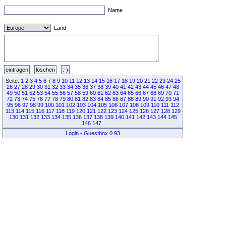
Name
Land
Seite:
1
2
3
4
5
6
7
8
9
10
11
12
13
14
15
16
17
18
19
20
21
22
23
24
25
26
27
28
29
30
31
32
33
34
35
36
37
38
39
40
41
42
43
44
45
46
47
48
49
50
51
52
53
54
55
56
57
58
59
60
61
62
63
64
65
66
67
68
69
70
71
72
73
74
75
76
77
78
79
80
81
82
83
84
85
86
87
88
89
90
91
92
93
94
95
96
97
98
99
100
101
102
103
104
105
106
107
108
109
110
111
112
113
114
115
116
117
118
119
120
121
122
123
124
125
126
127
128
129
130
131
132
133
134
135
136
137
138
139
140
141
142
143
144
145
146
147
Login
-
Guestbox 0.93