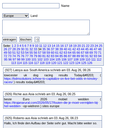
Name
Land
Seite:
1
2
3
4
5
6
7
8
9
10
11
12
13
14
15
16
17
18
19
20
21
22
23
24
25
26
27
28
29
30
31
32
33
34
35
36
37
38
39
40
41
42
43
44
45
46
47
48
49
50
51
52
53
54
55
56
57
58
59
60
61
62
63
64
65
66
67
68
69
70
71
72
73
74
75
76
77
78
79
80
81
82
83
84
85
86
87
88
89
90
91
92
93
94
95
96
97
98
99
100
101
102
103
104
105
106
107
108
109
110
111
112
113
114
115
116
117
118
119
120
121
122
123
124
125
126
(927) Latoya aus South America schrieb am 03. Aug 26, 06:26
towcester uk dog racing results Today&#8203; (
https://bdmsolutions.in/how-to-capitalize-on-live-bet-odds-in-kinsley-
races/
) results today&#8203;
(926) Richie aus Asia schrieb am 03. Aug 26, 06:25
beste Euro 2026 mobiel wedden (
https://tirajanarural.com/2026/05/17/fouten-die-je-moet-vermijden-bij-
het-wedden-
-op-wielrenn ) sites europe
(925) Roberto aus Asia schrieb am 03. Aug 26, 06:23
Hallo, Ich finde den Aufbau der Seite sehr gut. Macht bitte weiter so.