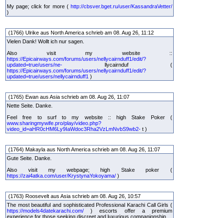
My page; click for more (
http://cbsver.bget.ru/user/KassandraVetter/
)
(1766) Ulrike aus North America schrieb am 08. Aug 26, 11:12
Vielen Dank! Wollt ich nur sagen.
Also visit my website ::
https://Epicairways.com/forums/users/nellycairnduff1/edit/?
updated=true/users/ne-
llycairnduf (
https://Epicairways.com/forums/users/nellycairnduff1/edit/?
updated=true/users/nellycairnduff1
)
(1765) Ewan aus Asia schrieb am 08. Aug 26, 11:07
Nette Seite. Danke.
Feel free to surf to my website :: high Stake Poker (
www.sharingmywife.pro/play/video.php?
video_id=aHR0cHM6Ly9IaWdoc3Rha2VzLmNvbS9wb2-
t )
(1764) Makayla aus North America schrieb am 08. Aug 26, 11:07
Gute Seite. Danke.
Also visit my webpage; high Stake poker (
https://zai4atka.com/user/KrystynaYokoyama/
)
(1763) Roosevelt aus Asia schrieb am 08. Aug 26, 10:57
The most beautiful and sophisticated Professional Karachi Call Girls (
https://models4datekarachi.com/
) escorts offer a premium
experience for those seeking discreet and luxurious companionship.