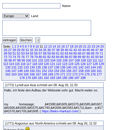
Name
Land
Seite:
1
2
3
4
5
6
7
8
9
10
11
12
13
14
15
16
17
18
19
20
21
22
23
24
25
26
27
28
29
30
31
32
33
34
35
36
37
38
39
40
41
42
43
44
45
46
47
48
49
50
51
52
53
54
55
56
57
58
59
60
61
62
63
64
65
66
67
68
69
70
71
72
73
74
75
76
77
78
79
80
81
82
83
84
85
86
87
88
89
90
91
92
93
94
95
96
97
98
99
100
101
102
103
104
105
106
107
108
109
110
111
112
113
114
115
116
117
118
119
120
121
122
123
124
125
126
127
128
129
130
131
132
133
134
135
136
137
138
139
140
141
142
143
144
145
146
147
148
149
150
151
152
153
154
155
156
157
158
159
160
161
162
163
164
165
166
167
168
169
170
171
172
173
174
175
176
177
178
179
180
181
182
183
184
185
186
187
188
(1772) Lynell aus Asia schrieb am 08. Aug 26, 11:33
Hallo, Ich finde den Aufbau der Webseite sehr gut. Macht weiter so.
my homepage; &#1588;&#1605;&#1575;&#1585;&#1607;
&#1606;&#1605;&#1575;&#1740;&#1606;&#1583;&#1711;&am- p;#17
&#1576;&#1705;&#1608; (
https://beko-markazi.com/
)
(1771) Augustus aus North America schrieb am 08. Aug 26, 11:32