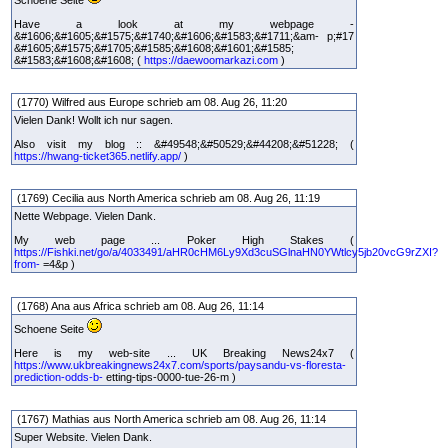
Schoene Seite
Have a look at my webpage -
&#1606;&#1605;&#1575;&#1740;&#1606;&#1583;&#1711;&am- p;#17
&#1605;&#1575;&#1705;&#1585;&#1608;&#1601;&#1585;
&#1583;&#1608;&#1608; (
https://daewoomarkazi.com
)
(1770) Wilfred aus Europe schrieb am 08. Aug 26, 11:20
Vielen Dank! Wollt ich nur sagen.
Also visit my blog :: &#49548;&#50529;&#44208;&#51228; (
https://hwang-ticket365.netlify.app/
)
(1769) Cecilia aus North America schrieb am 08. Aug 26, 11:19
Nette Webpage. Vielen Dank.
My web page ... Poker High Stakes (
https://Fishki.net/go/a/4033491/aHR0cHM6Ly9Xd3cuSGlnaHN0YWtlcy5jb20vcG9rZXI?
from-
=4&p )
(1768) Ana aus Africa schrieb am 08. Aug 26, 11:14
Schoene Seite
Here is my web-site ... UK Breaking News24x7 (
https://www.ukbreakingnews24x7.com/sports/paysandu-vs-floresta-
prediction-odds-b-
etting-tips-0000-tue-26-m )
(1767) Mathias aus North America schrieb am 08. Aug 26, 11:14
Super Website. Vielen Dank.