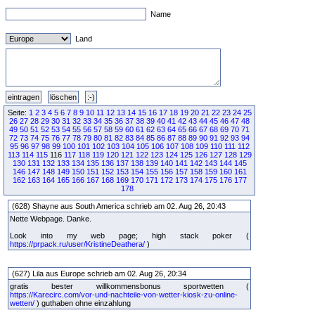
Name
Land
Seite:
1
2
3
4
5
6
7
8
9
10
11
12
13
14
15
16
17
18
19
20
21
22
23
24
25
26
27
28
29
30
31
32
33
34
35
36
37
38
39
40
41
42
43
44
45
46
47
48
49
50
51
52
53
54
55
56
57
58
59
60
61
62
63
64
65
66
67
68
69
70
71
72
73
74
75
76
77
78
79
80
81
82
83
84
85
86
87
88
89
90
91
92
93
94
95
96
97
98
99
100
101
102
103
104
105
106
107
108
109
110
111
112
113
114
115
116
117
118
119
120
121
122
123
124
125
126
127
128
129
130
131
132
133
134
135
136
137
138
139
140
141
142
143
144
145
146
147
148
149
150
151
152
153
154
155
156
157
158
159
160
161
162
163
164
165
166
167
168
169
170
171
172
173
174
175
176
177
178
(628) Shayne aus South America schrieb am 02. Aug 26, 20:43
Nette Webpage. Danke.
Look into my web page; high stack poker (
https://prpack.ru/user/KristineDeathera/
)
(627) Lila aus Europe schrieb am 02. Aug 26, 20:34
gratis bester willkommensbonus sportwetten (
https://Karecirc.com/vor-und-nachteile-von-wetter-kiosk-zu-online-
wetten/
) guthaben ohne einzahlung