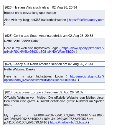
(626) Hye aus Africa schrieb am 02. Aug 26, 20:34
freebet ohne einzahlung sportwetten
Also visit my blog; bet365 basketball wetten (
https://clefilmfactory.com
)
(625) Corine aus South America schrieb am 02. Aug 26, 20:33
Nette Seite. Vielen Dank.
Here is my web-site highstakes Login (
https://www.qpony.pl/redirect?
url=aHR0cHM6Ly93d3cuSGlnaHN0YWtlcy5jb20v
)
(624) Casey aus North America schrieb am 02. Aug 26, 20:33
Nette Website. Danke.
Here is my site: highstakes Login (
http://medic.zkgmu.kz/?
option=com_k2&view=itemlist&task=user&id=4583-
)
(623) Lazaro aus Europe schrieb am 02. Aug 26, 20:32
Offizielle Website von Melbet, Die offizielle Website von Melbet bietet
Benutzern eine gro?e Auswahl|Vielfalt|eine gro?e Auswahl an Spielen
und...
My page - &#1084;&#1077;&#1083;&#1073;&#1077;&#1090;
&#1086;&#1092;&#1080;&#1094;&#1080;&#1072;&#1083;&am-
p;#1100;&#1085;&#1099;&#10 (
https://melbet-ibc52.buzz/
)