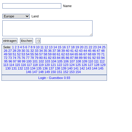
Name
Land
Seite:
1
2
3
4
5
6
7
8
9
10
11
12
13
14
15
16
17
18
19
20
21
22
23
24
25
26
27
28
29
30
31
32
33
34
35
36
37
38
39
40
41
42
43
44
45
46
47
48
49
50
51
52
53
54
55
56
57
58
59
60
61
62
63
64
65
66
67
68
69
70
71
72
73
74
75
76
77
78
79
80
81
82
83
84
85
86
87
88
89
90
91
92
93
94
95
96
97
98
99
100
101
102
103
104
105
106
107
108
109
110
111
112
113
114
115
116
117
118
119
120
121
122
123
124
125
126
127
128
129
130
131
132
133
134
135
136
137
138
139
140
141
142
143
144
145
146
147
148
149
150
151
152
153
154
Login
-
Guestbox 0.93