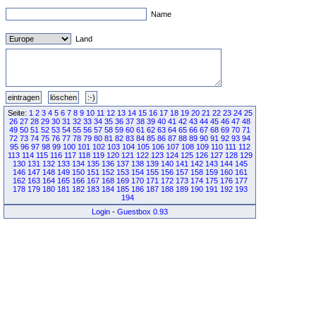
Name
Land
Seite:
1
2
3
4
5
6
7
8
9
10
11
12
13
14
15
16
17
18
19
20
21
22
23
24
25
26
27
28
29
30
31
32
33
34
35
36
37
38
39
40
41
42
43
44
45
46
47
48
49
50
51
52
53
54
55
56
57
58
59
60
61
62
63
64
65
66
67
68
69
70
71
72
73
74
75
76
77
78
79
80
81
82
83
84
85
86
87
88
89
90
91
92
93
94
95
96
97
98
99
100
101
102
103
104
105
106
107
108
109
110
111
112
113
114
115
116
117
118
119
120
121
122
123
124
125
126
127
128
129
130
131
132
133
134
135
136
137
138
139
140
141
142
143
144
145
146
147
148
149
150
151
152
153
154
155
156
157
158
159
160
161
162
163
164
165
166
167
168
169
170
171
172
173
174
175
176
177
178
179
180
181
182
183
184
185
186
187
188
189
190
191
192
193
194
Login
-
Guestbox 0.93