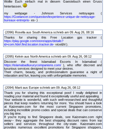
Wollte Euch einfach mal in diesem Gaestebuch einen Gruss
hinterlassen.
my webpage - Johnson Services nettoyages (
https://Goelancer.com/question/lexperience-unique-de-nettoyage-
bureaux-entrepris-
es- )
(2096) Rosella aus South America schrieb am 09. Aug 26, 08:16
Thanks for sharing this Free Location gps tracker (
https://play.google.com/store/apps/details?
id=com.hbtrl.find.location.tracker.de-
vice&hl ).
(2095) Kelvin aus North America schrieb am 09. Aug 26, 08:12
Discover the finest Islamabad Escorts In Islamabad (
https://islamabadluxurycompanions.com/
), who offer discreet and
luxurious services designed to meet your desires.
Their charm, beauty, and professionalism guarantee a night of
relaxation and fun, leaving you with unforgettable memories.
(2094) Marti aus Europe schrieb am 09. Aug 26, 08:12
Thank you for sharing this exceptional post! I really delighted in
reading your material and found it exceptionally useful and appealing.
Your website is wonderful, with such well-researched and thoughtful
pieces that keep readers returning for more. You should have a look
at Kaizenaire.com for the most current Singapore promotions,
including incredible promo codes and special deals that can conserve
you big time.
If you're trying to find Singapore deals, see Kaizenaire.com right
away-- they aggregate the best shopping discount rates from top
sellers and services throughout the city-state. Kaizenaire.com
provides numerous excellent promotions for Singapore shoppers,