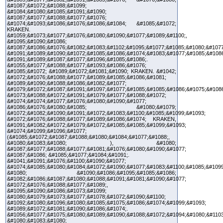
&#1087;&#1072;&#1088;&#1099;
&#1084;&#1080;&#1085;&#1091;&#1090;
&#1087;&#1077;&#1088;&#1077;&#1076;
&#1074;&#1093;&#1086;&#1076;&#1086;&#1084; &#1085;&#1072;
KRAKEN.
&#1059;&#1073;&#1077;&#1076;&#1080;&#1090;&#1077;&#1089;&#1100;,
&#1095;&#1090;&#1086;
&#1087;&#1086;&#1076;&#1082;&#1083;&#1102;&#1095;&#1077;&#1085;&#1080;&#1077
&#1091;&#1089;&#1090;&#1072;&#1085;&#1086;&#1074;&#1083;&#1077;&#1085;&#108
&#1091;&#1089;&#1087;&#1077;&#1096;&#1085;&#1086;.
&#1055;&#1077;&#1088;&#1077;&#1093;&#1086;&#1076;
&#1085;&#1072; &#1089;&#1072;&#1081;&#1090; KRAKEN. &#1042;
&#1072;&#1076;&#1088;&#1077;&#1089;&#1085;&#1086;&#1081;
&#1089;&#1090;&#1088;&#1086;&#1082;&#1077;
&#1079;&#1072;&#1087;&#1091;&#1097;&#1077;&#1085;&#1085;&#1086;&#1075;&#108
&#1073;&#1088;&#1072;&#1091;&#1079;&#1077;&#1088;&#1072;
&#1074;&#1074;&#1077;&#1076;&#1080;&#1090;&#1077;
&#1086;&#1076;&#1080;&#1085; &#1080;&#1079;
&#1072;&#1082;&#1090;&#1091;&#1072;&#1083;&#1100;&#1085;&#1099;&#1093;
&#1072;&#1076;&#1088;&#1077;&#1089;&#1086;&#1074; KRAKEN,
&#1091;&#1082;&#1072;&#1079;&#1072;&#1085;&#1085;&#1099;&#1093;
&#1074;&#1099;&#1096;&#1077;
(&#1085;&#1072;&#1087;&#1088;&#1080;&#1084;&#1077;&#1088;,
&#1080;&#1083;&#1080; ), &#1080;
&#1087;&#1077;&#1088;&#1077;&#1081;&#1076;&#1080;&#1090;&#1077;
&#1087;&#1086; &#1085;&#1077;&#1084;&#1091;.
&#1041;&#1091;&#1076;&#1100;&#1090;&#1077;
&#1074;&#1085;&#1080;&#1084;&#1072;&#1090;&#1077;&#1083;&#1100;&#1085;&#1099
&#1080; &#1090;&#1086;&#1095;&#1085;&#1086;
&#1082;&#1086;&#1087;&#1080;&#1088;&#1091;&#1081;&#1090;&#1077;
&#1072;&#1076;&#1088;&#1077;&#1089;,
&#1095;&#1090;&#1086;&#1073;&#1099;
&#1080;&#1079;&#1073;&#1077;&#1078;&#1072;&#1090;&#1100;
&#1092;&#1080;&#1096;&#1080;&#1085;&#1075;&#1086;&#1074;&#1099;&#1093;
&#1089;&#1072;&#1081;&#1090;&#1086;&#1074;.
&#1056;&#1077;&#1075;&#1080;&#1089;&#1090;&#1088;&#1072;&#1094;&#1080;&#1103
&#1080;&#1083;&#1080;