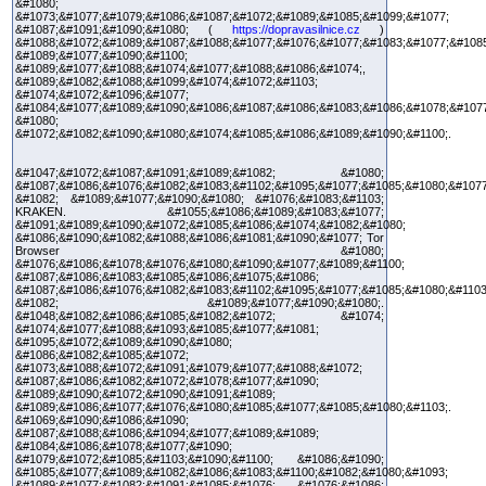
&#1080;
&#1073;&#1077;&#1079;&#1086;&#1087;&#1072;&#1089;&#1085;&#1099;&#1077;
&#1087;&#1091;&#1090;&#1080; (
https://dopravasilnice.cz
)
&#1088;&#1072;&#1089;&#1087;&#1088;&#1077;&#1076;&#1077;&#1083;&#1077;&#1085
&#1089;&#1077;&#1090;&#1100;
&#1089;&#1077;&#1088;&#1074;&#1077;&#1088;&#1086;&#1074;,
&#1089;&#1082;&#1088;&#1099;&#1074;&#1072;&#1103;
&#1074;&#1072;&#1096;&#1077;
&#1084;&#1077;&#1089;&#1090;&#1086;&#1087;&#1086;&#1083;&#1086;&#1078;&#107
&#1080;
&#1072;&#1082;&#1090;&#1080;&#1074;&#1085;&#1086;&#1089;&#1090;&#1100;.
&#1047;&#1072;&#1087;&#1091;&#1089;&#1082; &#1080;
&#1087;&#1086;&#1076;&#1082;&#1083;&#1102;&#1095;&#1077;&#1085;&#1080;&#1077
&#1082; &#1089;&#1077;&#1090;&#1080; &#1076;&#1083;&#1103;
KRAKEN. &#1055;&#1086;&#1089;&#1083;&#1077;
&#1091;&#1089;&#1090;&#1072;&#1085;&#1086;&#1074;&#1082;&#1080;
&#1086;&#1090;&#1082;&#1088;&#1086;&#1081;&#1090;&#1077; Tor
Browser &#1080;
&#1076;&#1086;&#1078;&#1076;&#1080;&#1090;&#1077;&#1089;&#1100;
&#1087;&#1086;&#1083;&#1085;&#1086;&#1075;&#1086;
&#1087;&#1086;&#1076;&#1082;&#1083;&#1102;&#1095;&#1077;&#1085;&#1080;&#1103
&#1082; &#1089;&#1077;&#1090;&#1080;.
&#1048;&#1082;&#1086;&#1085;&#1082;&#1072; &#1074;
&#1074;&#1077;&#1088;&#1093;&#1085;&#1077;&#1081;
&#1095;&#1072;&#1089;&#1090;&#1080;
&#1086;&#1082;&#1085;&#1072;
&#1073;&#1088;&#1072;&#1091;&#1079;&#1077;&#1088;&#1072;
&#1087;&#1086;&#1082;&#1072;&#1078;&#1077;&#1090;
&#1089;&#1090;&#1072;&#1090;&#1091;&#1089;
&#1089;&#1086;&#1077;&#1076;&#1080;&#1085;&#1077;&#1085;&#1080;&#1103;.
&#1069;&#1090;&#1086;&#1090;
&#1087;&#1088;&#1086;&#1094;&#1077;&#1089;&#1089;
&#1084;&#1086;&#1078;&#1077;&#1090;
&#1079;&#1072;&#1085;&#1103;&#1090;&#1100; &#1086;&#1090;
&#1085;&#1077;&#1089;&#1082;&#1086;&#1083;&#1100;&#1082;&#1080;&#1093;
&#1089;&#1077;&#1082;&#1091;&#1085;&#1076; &#1076;&#1086;