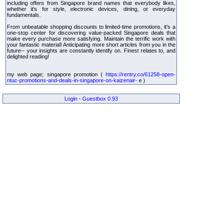
including offers from Singapore brand names that everybody likes,
whether it's for style, electronic devices, dining, or everyday
fundamentals.
From unbeatable shopping discounts to limited-time promotions, it's a
one-stop center for discovering value-packed Singapore deals that
make every purchase more satisfying. Maintain the terrific work with
your fantastic material! Anticipating more short articles from you in the
future-- your insights are constantly identify on. Finest relates to, and
delighted reading!
my web page; singapore promotion (
https://rentry.co/61258-open-
ntuc-promotions-and-deals-in-singapore-on-kaizenair-
e )
Login
-
Guestbox 0.93