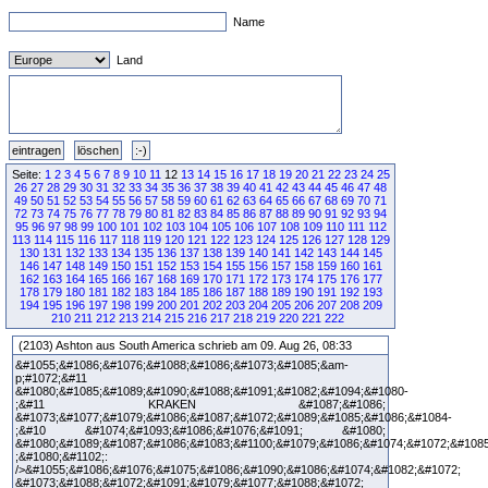
Name
Land
Seite:
1
2
3
4
5
6
7
8
9
10
11
12
13
14
15
16
17
18
19
20
21
22
23
24
25
26
27
28
29
30
31
32
33
34
35
36
37
38
39
40
41
42
43
44
45
46
47
48
49
50
51
52
53
54
55
56
57
58
59
60
61
62
63
64
65
66
67
68
69
70
71
72
73
74
75
76
77
78
79
80
81
82
83
84
85
86
87
88
89
90
91
92
93
94
95
96
97
98
99
100
101
102
103
104
105
106
107
108
109
110
111
112
113
114
115
116
117
118
119
120
121
122
123
124
125
126
127
128
129
130
131
132
133
134
135
136
137
138
139
140
141
142
143
144
145
146
147
148
149
150
151
152
153
154
155
156
157
158
159
160
161
162
163
164
165
166
167
168
169
170
171
172
173
174
175
176
177
178
179
180
181
182
183
184
185
186
187
188
189
190
191
192
193
194
195
196
197
198
199
200
201
202
203
204
205
206
207
208
209
210
211
212
213
214
215
216
217
218
219
220
221
222
(2103) Ashton aus South America schrieb am 09. Aug 26, 08:33
&#1055;&#1086;&#1076;&#1088;&#1086;&#1073;&#1085;&am-
p;#1072;&#11
&#1080;&#1085;&#1089;&#1090;&#1088;&#1091;&#1082;&#1094;&#1080-
;&#11 KRAKEN &#1087;&#1086;
&#1073;&#1077;&#1079;&#1086;&#1087;&#1072;&#1089;&#1085;&#1086;&#1084-
;&#10 &#1074;&#1093;&#1086;&#1076;&#1091; &#1080;
&#1080;&#1089;&#1087;&#1086;&#1083;&#1100;&#1079;&#1086;&#1074;&#1072;&#108
;&#1080;&#1102;:
/>&#1055;&#1086;&#1076;&#1075;&#1086;&#1090;&#1086;&#1074;&#1082;&#1072;
&#1073;&#1088;&#1072;&#1091;&#1079;&#1077;&#1088;&#1072;