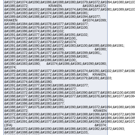
&#1072;&#1074;&#1090;&#1086;&#1088;&#1080;&#1079;&#1072;&#1094;&#1080;&#1103
&#1085;&#1072; KRAKEN. &#1053;&#1072;
&#1086;&#1090;&#1082;&#1088;&#1099;&#1074;&#1096;&#1077;&#1081;&#1089;&#1103
&#1075;&#1083;&#1072;&#1074;&#1085;&#1086;&#1081;
&#1089;&#1090;&#1088;&#1072;&#1085;&#1080;&#1094;&#1077;
KRAKEN &#1074;&#1099;
&#1089;&#1084;&#1086;&#1078;&#1077;&#1090;&#1077;
&#1089;&#1086;&#1079;&#1076;&#1072;&#1090;&#1100;
&#1085;&#1086;&#1074;&#1091;&#1102;
&#1091;&#1095;&#1077;&#1090;&#1085;&#1091;&#1102;
&#1079;&#1072;&#1087;&#1080;&#1089;&#1100;,
&#1091;&#1082;&#1072;&#1079;&#1072;&#1074;
&#1091;&#1085;&#1080;&#1082;&#1072;&#1083;&#1100;&#1085;&#1099;&#1081;
&#1083;&#1086;&#1075;&#1080;&#1085; &#1080;
&#1085;&#1072;&#1076;&#1077;&#1078;&#1085;&#1099;&#1081;,
&#1089;&#1083;&#1086;&#1078;&#1085;&#1099;&#1081;
&#1087;&#1072;&#1088;&#1086;&#1083;&#1100;,
&#1080;&#1083;&#1080; &#1074;&#1086;&#1081;&#1090;&#1080;
&#1074;
&#1089;&#1091;&#1097;&#1077;&#1089;&#1090;&#1074;&#1091;&#1102;&#1097;&#1080
&#1072;&#1082;&#1082;&#1072;&#1091;&#1085;&#1090; KRAKEN,
&#1080;&#1089;&#1087;&#1086;&#1083;&#1100;&#1079;&#1091;&#1103;
&#1089;&#1074;&#1086;&#1080;
&#1091;&#1095;&#1077;&#1090;&#1085;&#1099;&#1077;
&#1076;&#1072;&#1085;&#1085;&#1099;&#1077;.
&#1053;&#1072;&#1089;&#1090;&#1086;&#1103;&#1090;&#1077;&#1083;&#1100;&#1085
&#1088;&#1077;&#1082;&#1086;&#1084;&#1077;&#1085;&#1076;&#1091;&#1077;&#108
&#1089;&#1088;&#1072;&#1079;&#1091;
&#1087;&#1086;&#1089;&#1083;&#1077;
&#1088;&#1077;&#1075;&#1080;&#1089;&#1090;&#1088;&#1072;&#1094;&#1080;&#108
&#1085;&#1072; KRAKEN
&#1072;&#1082;&#1090;&#1080;&#1074;&#1080;&#1088;&#1086;&#1074;&#1072;&#1090
&#1076;&#1074;&#1091;&#1093;&#1092;&#1072;&#1082;&#1090;&#1086;&#1088;&#1085
&#1072;&#1091;&#1090;&#1077;&#1085;&#1090;&#1080;&#1092;&#1080;&#1082;&#1072
(2FA) &#1074;
&#1085;&#1072;&#1089;&#1090;&#1088;&#1086;&#1081;&#1082;&#1072;&#1093;
&#1087;&#1088;&#1086;&#1092;&#1080;&#1083;&#1103;.