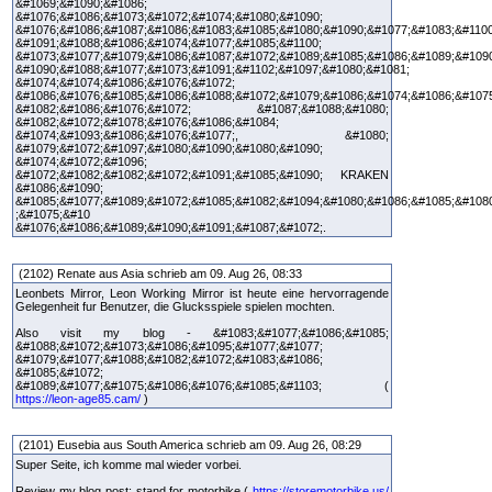
&#1069;&#1090;&#1086;
&#1076;&#1086;&#1073;&#1072;&#1074;&#1080;&#1090;
&#1076;&#1086;&#1087;&#1086;&#1083;&#1085;&#1080;&#1090;&#1077;&#1083;&#1100
&#1091;&#1088;&#1086;&#1074;&#1077;&#1085;&#1100;
&#1073;&#1077;&#1079;&#1086;&#1087;&#1072;&#1089;&#1085;&#1086;&#1089;&#1090
&#1090;&#1088;&#1077;&#1073;&#1091;&#1102;&#1097;&#1080;&#1081;
&#1074;&#1074;&#1086;&#1076;&#1072;
&#1086;&#1076;&#1085;&#1086;&#1088;&#1072;&#1079;&#1086;&#1074;&#1086;&#107
&#1082;&#1086;&#1076;&#1072; &#1087;&#1088;&#1080;
&#1082;&#1072;&#1078;&#1076;&#1086;&#1084;
&#1074;&#1093;&#1086;&#1076;&#1077;, &#1080;
&#1079;&#1072;&#1097;&#1080;&#1090;&#1080;&#1090;
&#1074;&#1072;&#1096;
&#1072;&#1082;&#1082;&#1072;&#1091;&#1085;&#1090; KRAKEN
&#1086;&#1090;
&#1085;&#1077;&#1089;&#1072;&#1085;&#1082;&#1094;&#1080;&#1086;&#1085;&#108
;&#1075;&#10
&#1076;&#1086;&#1089;&#1090;&#1091;&#1087;&#1072;.
(2102) Renate aus Asia schrieb am 09. Aug 26, 08:33
Leonbets Mirror, Leon Working Mirror ist heute eine hervorragende
Gelegenheit fur Benutzer, die Glucksspiele spielen mochten.
Also visit my blog - &#1083;&#1077;&#1086;&#1085;
&#1088;&#1072;&#1073;&#1086;&#1095;&#1077;&#1077;
&#1079;&#1077;&#1088;&#1082;&#1072;&#1083;&#1086;
&#1085;&#1072;
&#1089;&#1077;&#1075;&#1086;&#1076;&#1085;&#1103; (
https://leon-age85.cam/
)
(2101) Eusebia aus South America schrieb am 09. Aug 26, 08:29
Super Seite, ich komme mal wieder vorbei.
Review my blog post; stand for motorbike (
https://storemotorbike.us/