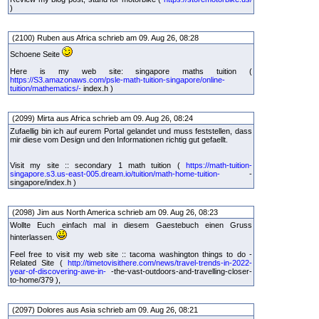
)
(2100) Ruben aus Africa schrieb am 09. Aug 26, 08:28
Schoene Seite
Here is my web site: singapore maths tuition (
https://S3.amazonaws.com/psle-math-tuition-singapore/online-
tuition/mathematics/-
index.h )
(2099) Mirta aus Africa schrieb am 09. Aug 26, 08:24
Zufaellig bin ich auf eurem Portal gelandet und muss feststellen, dass
mir diese vom Design und den Informationen richtig gut gefaellt.
Visit my site :: secondary 1 math tuition (
https://math-tuition-
singapore.s3.us-east-005.dream.io/tuition/math-home-tuition-
-
singapore/index.h )
(2098) Jim aus North America schrieb am 09. Aug 26, 08:23
Wollte Euch einfach mal in diesem Gaestebuch einen Gruss
hinterlassen.
Feel free to visit my web site :: tacoma washington things to do -
Related Site (
http://timetovisithere.com/news/travel-trends-in-2022-
year-of-discovering-awe-in-
-the-vast-outdoors-and-travelling-closer-
to-home/379 ),
(2097) Dolores aus Asia schrieb am 09. Aug 26, 08:21