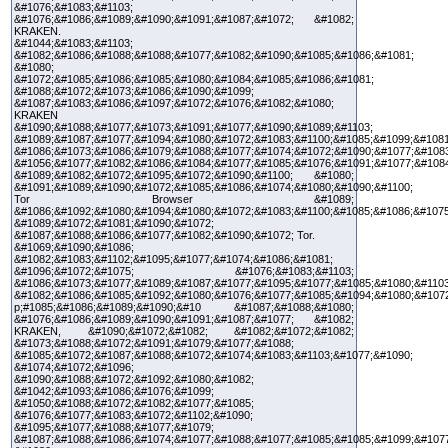
&#1076;&#1083;&#1103;
&#1076;&#1086;&#1089;&#1090;&#1091;&#1087;&#1072; &#1082;
KRAKEN.
&#1044;&#1083;&#1103;
&#1082;&#1086;&#1088;&#1088;&#1077;&#1082;&#1090;&#1085;&#1086;&#1081;
&#1080;
&#1072;&#1085;&#1086;&#1085;&#1080;&#1084;&#1085;&#1086;&#1081;
&#1088;&#1072;&#1073;&#1086;&#1090;&#1099;
&#1087;&#1083;&#1086;&#1097;&#1072;&#1076;&#1082;&#1080;
KRAKEN
&#1090;&#1088;&#1077;&#1073;&#1091;&#1077;&#1090;&#1089;&#1103;
&#1089;&#1087;&#1077;&#1094;&#1080;&#1072;&#1083;&#1100;&#1085;&#1099;&#1081
&#1086;&#1073;&#1086;&#1079;&#1088;&#1077;&#1074;&#1072;&#1090;&#1077;&#1083
&#1056;&#1077;&#1082;&#1086;&#1084;&#1077;&#1085;&#1076;&#1091;&#1077;&#108
&#1089;&#1082;&#1072;&#1095;&#1072;&#1090;&#1100; &#1080;
&#1091;&#1089;&#1090;&#1072;&#1085;&#1086;&#1074;&#1080;&#1090;&#1100;
Tor Browser &#1089;
&#1086;&#1092;&#1080;&#1094;&#1080;&#1072;&#1083;&#1100;&#1085;&#1086;&#1075
&#1089;&#1072;&#1081;&#1090;&#1072;
&#1087;&#1088;&#1086;&#1077;&#1082;&#1090;&#1072; Tor.
&#1069;&#1090;&#1086;
&#1082;&#1083;&#1102;&#1095;&#1077;&#1074;&#1086;&#1081;
&#1096;&#1072;&#1075; &#1076;&#1083;&#1103;
&#1086;&#1073;&#1077;&#1089;&#1087;&#1077;&#1095;&#1077;&#1085;&#1080;&#1103
&#1082;&#1086;&#1085;&#1092;&#1080;&#1076;&#1077;&#1085;&#1094;&#1080;&#107
p;#1085;&#1086;&#1089;&#1090;&#10 &#1087;&#1088;&#1080;
&#1076;&#1086;&#1089;&#1090;&#1091;&#1087;&#1077; &#1082;
KRAKEN, &#1090;&#1072;&#1082; &#1082;&#1072;&#1082;
&#1073;&#1088;&#1072;&#1091;&#1079;&#1077;&#1088;
&#1085;&#1072;&#1087;&#1088;&#1072;&#1074;&#1083;&#1103;&#1077;&#1090;
&#1074;&#1072;&#1096;
&#1090;&#1088;&#1072;&#1092;&#1080;&#1082;
&#1042;&#1093;&#1086;&#1076;&#1099;
&#1050;&#1088;&#1072;&#1082;&#1077;&#1085;
&#1076;&#1077;&#1083;&#1072;&#1102;&#1090;
&#1095;&#1077;&#1088;&#1077;&#1079;
&#1087;&#1088;&#1086;&#1074;&#1077;&#1088;&#1077;&#1085;&#1085;&#1099;&#107