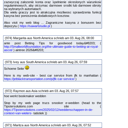
zazwyczaj zalozenie konta oraz spelnienie okreslonych warunkow
regulaminowych, aby otrzymac darmowe srodki lub darmowe obroty
na wybranych automatach.
Dla wielu graczy jest to atrakcyjna mozliwosc sprawdzenia funkcji
kasyna bez ponoszenia dodatkowych kosztow.
Also visit my web blog ... Zagraniczne kasyna z bonusem bez
depozytu (
https://sawartstudio.pl
)
(974) Margarita aus North America schrieb am 03. Aug 26, 08:00
ante post Betting Tips for goodwood today&#8203; (
http://Smallworldfoundation.org/the-ultimate-guide-to-betting-at-royal-
ascot/
) aintree 2026&#8203;
(973) Ivey aus South America schrieb am 03. Aug 26, 07:59
Schoene Seite
Here is my web-site - best car service from jfk to manhattan (
https://jetblacktransportation.com/p/jfk-car-service/
)
(972) Raymon aus Asia schrieb am 03. Aug 26, 07:57
hoe werkt bookmaker wedden
Stop by my web page trucs snooker e-wedden (head to the
Tipstersolutions.com site (
https://Tipstersolutions.com/2025/02/12/weddenschappen-in-de-
context-van-wielers-
tatistiek ))
(971) Maritza aus North America schrieb am 03. Aug 26, 07:52