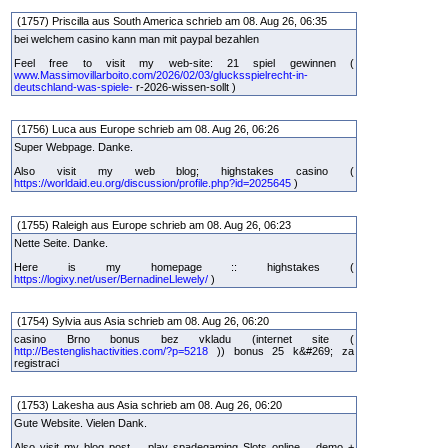
(1757) Priscilla aus South America schrieb am 08. Aug 26, 06:35
bei welchem casino kann man mit paypal bezahlen
Feel free to visit my web-site: 21 spiel gewinnen (
www.Massimovillarboito.com/2026/02/03/glucksspielrecht-in-
deutschland-was-spiele-
r-2026-wissen-sollt )
(1756) Luca aus Europe schrieb am 08. Aug 26, 06:26
Super Webpage. Danke.
Also visit my web blog; highstakes casino (
https://worldaid.eu.org/discussion/profile.php?id=2025645
)
(1755) Raleigh aus Europe schrieb am 08. Aug 26, 06:23
Nette Seite. Danke.
Here is my homepage :: highstakes (
https://logixy.net/user/BernadineLlewely/
)
(1754) Sylvia aus Asia schrieb am 08. Aug 26, 06:20
casino Brno bonus bez vkladu (internet site (
http://Bestenglishactivities.com/?p=5218
)) bonus 25 k&#269; za
registraci
(1753) Lakesha aus Asia schrieb am 08. Aug 26, 06:20
Gute Website. Vielen Dank.
Also visit my blog post ... play spadegaming Slots online _ demo +