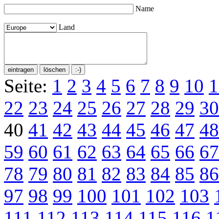
Name
Land
Seite:
1
2
3
4
5
6
7
8
9
10
1
22
23
24
25
26
27
28
29
30
40
41
42
43
44
45
46
47
48
59
60
61
62
63
64
65
66
67
78
79
80
81
82
83
84
85
86
97
98
99
100
101
102
103
111
112
113
114
115
116
1