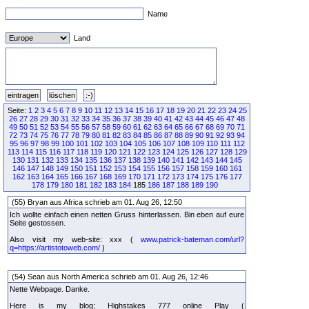
Name
Land
Seite:
1
2
3
4
5
6
7
8
9
10
11
12
13
14
15
16
17
18
19
20
21
22
23
24
25
26
27
28
29
30
31
32
33
34
35
36
37
38
39
40
41
42
43
44
45
46
47
48
49
50
51
52
53
54
55
56
57
58
59
60
61
62
63
64
65
66
67
68
69
70
71
72
73
74
75
76
77
78
79
80
81
82
83
84
85
86
87
88
89
90
91
92
93
94
95
96
97
98
99
100
101
102
103
104
105
106
107
108
109
110
111
112
113
114
115
116
117
118
119
120
121
122
123
124
125
126
127
128
129
130
131
132
133
134
135
136
137
138
139
140
141
142
143
144
145
146
147
148
149
150
151
152
153
154
155
156
157
158
159
160
161
162
163
164
165
166
167
168
169
170
171
172
173
174
175
176
177
178
179
180
181
182
183
184
185
186
187
188
189
190
(55) Bryan aus Africa schrieb am 01. Aug 26, 12:50
Ich wollte einfach einen netten Gruss hinterlassen. Bin eben auf eure
Seite gestossen.
Also visit my web-site: xxx (
www.patrick-bateman.com/url?
q=https://artistotoweb.com/
)
(54) Sean aus North America schrieb am 01. Aug 26, 12:46
Nette Webpage. Danke.
Here is my blog; Highstakes 777 online Play (