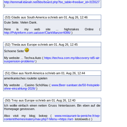
http://temmall.idanah.net/bbs/board.php?bo_table=free&wr_id=315527
)
(53) Gladis aus South America schrieb am 01. Aug 26, 12:46
Gute Seite. Vielen Dank.
Here is my web site ... highstakes Online (
http://Polyinform.com.ua/user/ClarkManzer4086/
)
(52) Theda aus Europe schrieb am 01. Aug 26, 12:45
Schoene Seite
My website ... Techxa Auto (
https://techxa.com.my/discovery-td5-air-
suspension-problems/
)
(51) Elise aus North America schrieb am 01. Aug 26, 12:44
amerikanisches roulette spielen
My website ... Casino SchöNau (
www.Beer-sanitaer.de/50-freispiele-
ohne-einzahlung-2026/
)
(50) Trey aus Europe schrieb am 01. Aug 26, 12:40
Ich wollte einfach einen netten Gruss hinterlassen. Bin eben auf die
Homepage gestossen.
Also visit my blog; bokep (
www.restaurant-la-peniche.fr/wp-
content/themes/eatery/nav.php?-Menu-=https://art-
istotoweb.c )