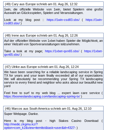
(49) Cary aus Europe schrieb am 01. Aug 26, 12:32
1win, die offizielle Website von 1win, bietet Spielern eine große
Auswahl an Glücksspielen, Spielen und Veranstaltungen.
Look at my blog post ::
https://1win-csd83.sbs/
(
https://1win-
csd83.sbs/
)
(48) Irene aus Europe schrieb am 01. Aug 26, 12:26
Auf der offiziellen Website von 1xbet haben Spieler die Möglichkeit, an
einer Vielzahl von Sportveranstaltungen teilzunehmen.
Take a look at my page;
https://1xbet-qxn65.sbs/
(
https://1xbet-
qxn65.sbs/
)
(47) Ulrike aus Europe schrieb am 01. Aug 26, 12:24
We have been searching for a reliable landscaping service in Spring
TX for years and your team finally exceeded all of our expectations
We will absolutely be recommending your Spring TX landscaping
service to every friend and neighbor who asks about our beautiful new
yard
Feel free to surf to my web blog ... expert lawn care service (
https://booneslandscaping.com/landscaping-spring-tx/
)
(46) Marcos aus South America schrieb am 01. Aug 26, 12:10
Super Webpage. Danke.
Here is my blog post - high Stakes Casino Download (
http://medic.zkgmu.kz/?
option=com_k2&view=itemlist&task=user&id=4327-
)