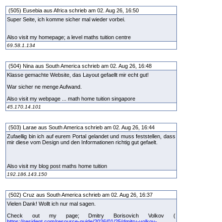
(505) Eusebia aus Africa schrieb am 02. Aug 26, 16:50
Super Seite, ich komme sicher mal wieder vorbei.
Also visit my homepage; a level maths tuition centre
69.58.1.134
(504) Nina aus South America schrieb am 02. Aug 26, 16:48
Klasse gemachte Website, das Layout gefaellt mir echt gut!
War sicher ne menge Aufwand.
Also visit my webpage ... math home tuition singapore
45.170.14.101
(503) Larae aus South America schrieb am 02. Aug 26, 16:44
Zufaellig bin ich auf eurem Portal gelandet und muss feststellen, dass
mir diese vom Design und den Informationen richtig gut gefaelt.
Also visit my blog post maths home tuition
192.186.143.150
(502) Cruz aus South America schrieb am 02. Aug 26, 16:37
Vielen Dank! Wollt ich nur mal sagen.
Check out my page; Dmitry Borisovich Volkov (
https://resident.com/resource-guide/2026/01/25/dmitry-volkov-