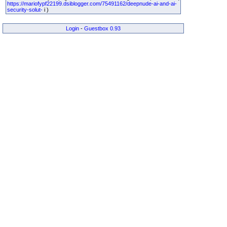
https://mariofypf22199.dsiblogger.com/75491162/deepnude-ai-and-ai-
security-solut-
i )
Login
-
Guestbox 0.93