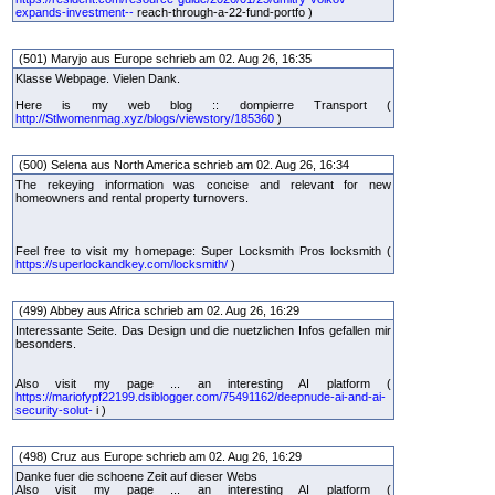
expands-investment--
reach-through-a-22-fund-portfo )
(501) Maryjo aus Europe schrieb am 02. Aug 26, 16:35
Klasse Webpage. Vielen Dank.
Here is my web blog :: dompierre Transport (
http://Stlwomenmag.xyz/blogs/viewstory/185360
)
(500) Selena aus North America schrieb am 02. Aug 26, 16:34
The rekeying information was concise and relevant for new
homeowners and rental property turnovers.
Feel free to visit my homepage: Super Locksmith Pros locksmith (
https://superlockandkey.com/locksmith/
)
(499) Abbey aus Africa schrieb am 02. Aug 26, 16:29
Interessante Seite. Das Design und die nuetzlichen Infos gefallen mir
besonders.
Also visit my page ... an interesting AI platform (
https://mariofypf22199.dsiblogger.com/75491162/deepnude-ai-and-ai-
security-solut-
i )
(498) Cruz aus Europe schrieb am 02. Aug 26, 16:29
Danke fuer die schoene Zeit auf dieser Webs
Also visit my page ... an interesting AI platform (