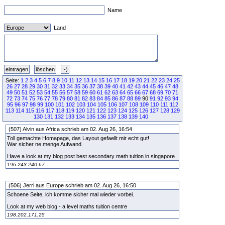
Name
Land
Seite:
1
2
3
4
5
6
7
8
9
10
11
12
13
14
15
16
17
18
19
20
21
22
23
24
25
26
27
28
29
30
31
32
33
34
35
36
37
38
39
40
41
42
43
44
45
46
47
48
49
50
51
52
53
54
55
56
57
58
59
60
61
62
63
64
65
66
67
68
69
70
71
72
73
74
75
76
77
78
79
80
81
82
83
84
85
86
87
88
89
90
91
92
93
94
95
96
97
98
99
100
101
102
103
104
105
106
107
108
109
110
111
112
113
114
115
116
117
118
119
120
121
122
123
124
125
126
127
128
129
130
131
132
133
134
135
136
137
138
139
140
(507) Alvin aus Africa schrieb am 02. Aug 26, 16:54
Toll gemachte Homapage, das Layout gefaellt mir echt gut!
War sicher ne menge Aufwand.
Have a look at my blog post best secondary math tuition in singapore
196.243.240.67
(506) Jerri aus Europe schrieb am 02. Aug 26, 16:50
Schoene Seite, ich komme sicher mal wieder vorbei.
Look at my web blog - a level maths tuition centre
198.202.171.25