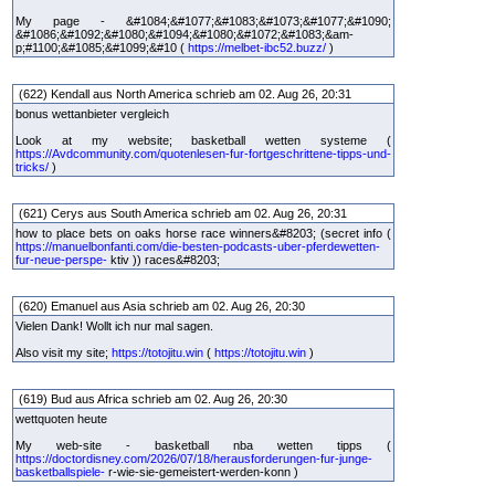
My page - &#1084;&#1077;&#1083;&#1073;&#1077;&#1090;
&#1086;&#1092;&#1080;&#1094;&#1080;&#1072;&#1083;&am-
p;#1100;&#1085;&#1099;&#10 (
https://melbet-ibc52.buzz/
)
(622) Kendall aus North America schrieb am 02. Aug 26, 20:31
bonus wettanbieter vergleich
Look at my website; basketball wetten systeme (
https://Avdcommunity.com/quotenlesen-fur-fortgeschrittene-tipps-und-
tricks/
)
(621) Cerys aus South America schrieb am 02. Aug 26, 20:31
how to place bets on oaks horse race winners&#8203; (secret info (
https://manuelbonfanti.com/die-besten-podcasts-uber-pferdewetten-
fur-neue-perspe-
ktiv )) races&#8203;
(620) Emanuel aus Asia schrieb am 02. Aug 26, 20:30
Vielen Dank! Wollt ich nur mal sagen.
Also visit my site;
https://totojitu.win
(
https://totojitu.win
)
(619) Bud aus Africa schrieb am 02. Aug 26, 20:30
wettquoten heute
My web-site - basketball nba wetten tipps (
https://doctordisney.com/2026/07/18/herausforderungen-fur-junge-
basketballspiele-
r-wie-sie-gemeistert-werden-konn )