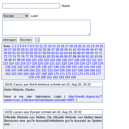
Name
Land
Seite:
1
2
3
4
5
6
7
8
9
10
11
12
13
14
15
16
17
18
19
20
21
22
23
24
25
26
27
28
29
30
31
32
33
34
35
36
37
38
39
40
41
42
43
44
45
46
47
48
49
50
51
52
53
54
55
56
57
58
59
60
61
62
63
64
65
66
67
68
69
70
71
72
73
74
75
76
77
78
79
80
81
82
83
84
85
86
87
88
89
90
91
92
93
94
95
96
97
98
99
100
101
102
103
104
105
106
107
108
109
110
111
112
113
114
115
116
117
118
119
120
121
122
123
124
125
126
127
128
129
130
131
132
133
134
135
136
137
138
139
140
141
142
143
144
145
146
147
148
149
150
151
152
153
154
155
156
157
158
159
160
161
162
163
164
165
166
167
168
169
170
171
172
173
174
175
176
177
178
179
180
181
182
183
184
185
(624) Casey aus North America schrieb am 02. Aug 26, 20:33
Nette Website. Danke.
Here is my site: highstakes Login (
http://medic.zkgmu.kz/?
option=com_k2&view=itemlist&task=user&id=4583-
)
(623) Lazaro aus Europe schrieb am 02. Aug 26, 20:32
Offizielle Website von Melbet, Die offizielle Website von Melbet bietet
Benutzern eine gro?e Auswahl|Vielfalt|eine gro?e Auswahl an Spielen
und...