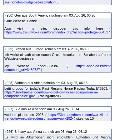
sur-richelieu-budget-et-estimation-5
)
(930) Geri aus South America schrieb am 03. Aug 26, 06:20
Gute Website. Danke.
Also visit my site: discover this info here (
https://www.theunwoke.com/forum/index.php?action=profile;u=604537
)
(929) Steffen aus Europe schrieb am 03. Aug 26, 06:18
Ich wollte einfach einen netten Gruss hinterlassen. Bin eben auf eure
Websiete gestossen.
My website KopaC.Co.kR (
http://Kopac.co.kr/xe/?
document_srl=3480727
)
(928) Siobhan aus Africa schrieb am 03. Aug 26, 06:15
betting odds for today's Fast Results Horse Racing Today&#8203; (
https://Sallytrautner.com/how-to-bet-on-horse-racing-online-a-
comprehensive-guid-
) racing&#8203;
(927) Bud aus Asia schrieb am 03. Aug 26, 06:14
wedden platformen 2026 (
https://Divireadythemes.com/wat-zijn-de-
trends-in-voetbalweddenschappen-voor-202-
) sites top 10
(926) Brittany aus Africa schrieb am 03. Aug 26, 06:12
Es wird im Allgemeinen nicht empfohlen, Ephedrin und Viagra