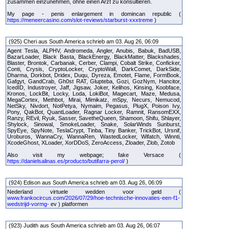
zusammen einzunehmen, ohne einen Arzt zu konsultieren.
My page - penis enlargement in domincan republic (
https://meneercasino.com/slot-reviews/starburst-xxxtreme
)
(925) Cheri aus South America schrieb am 03. Aug 26, 06:09
Agent Tesla, ALPHV, Andromeda, Angler, Anubis, Babuk, BadUSB,
BazarLoader, Black Basta, BlackEnergy, BlackMatter, Blackshades,
Blaster, Brontok, Carbanak, Cerber, Clampi, Cobalt Strike, Conficker,
Conti, Crysis, CryptoLocker, CryptoWall, DarkComet, DarkSide,
Dharma, Dorkbot, Dridex, Duqu, Dyreza, Emotet, Flame, FormBook,
Gafgyt, GandCrab, Gh0st RAT, Glupteba, Gozi, GozNym, Hancitor,
IcedID, Industroyer, Jaff, Jigsaw, Joker, Kelihos, Kinsing, Koobface,
Kronos, LockBit, Locky, Loda, LokiBot, Magecart, Maze, Medusa,
MegaCortex, Methbot, Mirai, Mimikatz, mSpy, Necurs, Nemucod,
NetSky, Nivdort, NotPetya, Nymaim, Pegasus, PlugX, Poison Ivy,
Pony, QakBot, QuantLoader, Ragnar Locker, Ramnit, RansomEXX,
Ranzy, REvil, Ryuk, Sasser, SavetheQueen, Shamoon, Shifu, Shlayer,
Shylock, Sinowal, SmokeLoader, Snake, SolarWinds Sunburst,
SpyEye, SpyNote, TeslaCrypt, Tinba, Tiny Banker, TrickBot, Ursnif,
Uroburos, WannaCry, WannaRen, WastedLocker, Wifatch, Winnti,
XcodeGhost, XLoader, XorDDoS, ZeroAccess, Zloader, Zlob, Zotob
Also visit my webpage; fake Versace (
https://danielsalinas.es/producto/butifarra-perol/
)
(924) Edison aus South America schrieb am 03. Aug 26, 06:09
Nederland virtuele wedden voor geld (
www.frankocircus.com/2026/07/29/hoe-technische-innovaties-een-f1-
wedstrijd-vormg-
ev ) platformen
(923) Judith aus South America schrieb am 03. Aug 26, 06:07