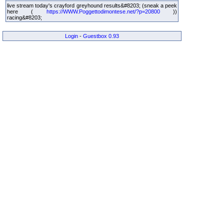
live stream today's crayford greyhound results&#8203; (sneak a peek
here (
https://WWW.Poggettodimontese.net/?p=20800
))
racing&#8203;
Login
-
Guestbox 0.93