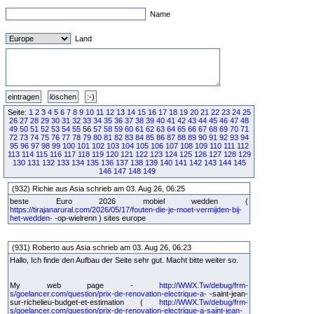
Name
Land
Seite:
1
2
3
4
5
6
7
8
9
10
11
12
13
14
15
16
17
18
19
20
21
22
23
24
25
26
27
28
29
30
31
32
33
34
35
36
37
38
39
40
41
42
43
44
45
46
47
48
49
50
51
52
53
54
55
56
57
58
59
60
61
62
63
64
65
66
67
68
69
70
71
72
73
74
75
76
77
78
79
80
81
82
83
84
85
86
87
88
89
90
91
92
93
94
95
96
97
98
99
100
101
102
103
104
105
106
107
108
109
110
111
112
113
114
115
116
117
118
119
120
121
122
123
124
125
126
127
128
129
130
131
132
133
134
135
136
137
138
139
140
141
142
143
144
145
146
147
148
149
(932) Richie aus Asia schrieb am 03. Aug 26, 06:25
beste Euro 2026 mobiel wedden (
https://tirajanarural.com/2026/05/17/fouten-die-je-moet-vermijden-bij-
het-wedden-
-op-wielrenn ) sites europe
(931) Roberto aus Asia schrieb am 03. Aug 26, 06:23
Hallo, Ich finde den Aufbau der Seite sehr gut. Macht bitte weiter so.
My web page -
http://WWX.Tw/debug/frm-
s/goelancer.com/question/prix-de-renovation-electrique-a-
-saint-jean-
sur-richelieu-budget-et-estimation (
http://WWX.Tw/debug/frm-
s/goelancer.com/question/prix-de-renovation-electrique-a-saint-jean-