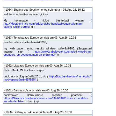
(1054) Shanna aus South America schrieb am 03. Aug 26, 10:32
welche sportwetten anbieter gibt es
My homepage - tipico basketball wetten (
http://Mostseminars.com/erfolgreiche-handballwetten-wie-man-
eigene-fehler-vermei-
d )
(1053) Temeka aus Europe schrieb am 03. Aug 26, 10:31
free bet offers cheltenham&#8203;
my web page; racing results windsor today&#8203; (Suggested
Internet site (
https://www.cabelsystem.com/de-invloed-van-
sponsors-op-evenementen-en-prijzengel-
))
(1052) Lisa aus Europe schrieb am 03. Aug 26, 10:31
Vielen Dank! Wollt ich nur sagen.
Look at my blog: mówi&#261;c do (
http://Bbs.theviko.com/home.php?
mod=space&uid=4575354
)
(1051) Barb aus Asia schrieb am 03. Aug 26, 10:30
bookmaker Betrouwbare wedden paarden (
https://Www.Sidcartintadodelunas.com/2026/08/01/voor-en-nadelen-
van-de-deribit-e-
xchan ) app
(1050) Lindsay aus Asia schrieb am 03. Aug 26, 10:30